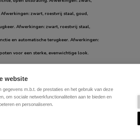
chte, open uitstraling. Afwerkingen: zwart,
Afwerkingen: zwart, roestvrij staal, goud,
gkeer. Afwerkingen: zwart, roestvrij staal,
unctie en automatische terugkeer. Afwerkingen:
 poten voor een sterke, evenwichtige look.
lijk verplaatsbaar en een echte blikvanger.
e website
en Zwart.Alle metalen onderstellen zijn van
e eiken onderstellen zijn van massief hout in
gegevens m.b.t. de prestaties en het gebruik van deze
, om sociale netwerkfunctionaliteiten aan te bieden en
n duurzame, matte afwerking. De eiken
beteren en personaliseren.