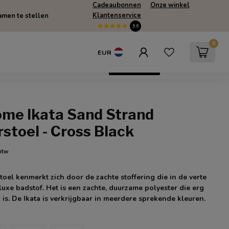
Cadeaubonnen
Onze winkel
Klantenservice
men te stellen
9.6
0
EUR
escherming
SUMMERSALE
Only Online
ome Ikata Sand Strand
stoel - Cross Black
 btw
toel kenmerkt zich door de zachte stoffering die in de verte
luxe badstof. Het is een zachte, duurzame polyester die erg
 is. De Ikata is verkrijgbaar in meerdere sprekende kleuren.