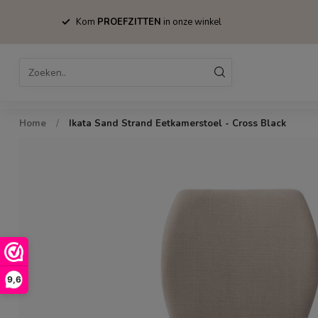
Kom
PROEFZITTEN
in onze winkel
Home
Bestsellers
Stoelen
Tafels
Home
/
Ikata Sand Strand Eetkamerstoel - Cross Black
9,6