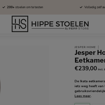
200+
stoelen om te testen
Volledig zelf
sa
Barkrukken
Fauteuils
Tapijten
Stofstalen
Onderhoud/B
JESPER HOME
Jesper H
Eetkamer
€239,00
Incl.
De Ikata eetkamers
iets weg heeft van 
gebruiksvriendelijk
Lees meer
.