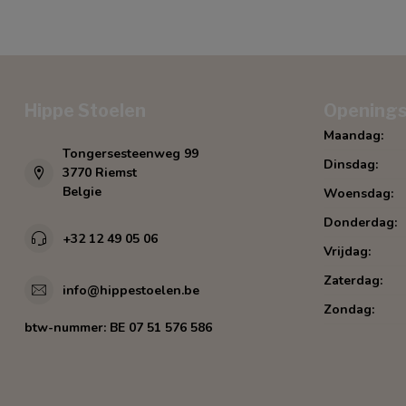
Hippe Stoelen
Openings
Maandag:
Tongersesteenweg 99
Dinsdag:
3770 Riemst
Belgie
Woensdag:
Donderdag:
+32 12 49 05 06
Vrijdag:
Zaterdag:
info@hippestoelen.be
Zondag:
btw-nummer:
BE 07 51 576 586