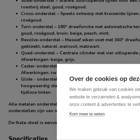
Slide-onderstel
– Slanke, doorlopende lijnen voor een li
roestvrij staal, goud, roségoud.
Cross-onderstel
– Speels ontwerp met kruisende lijnen. 
roségoud.
Turn-onderstel
– 180° draaifunctie met automatische teru
goud, roségoud, bruin, beige, peach, mint.
Revolve-onderstel
– Massief eiken voet met 360° draaif
gebleekt, naturel, walnoot, matzwart.
Quad-onderstel
– Centrale cilinder met vier uitlopende
Afwerkingen: beige, grijs.
Caster-onderstel
– Stevige voet met grote wielen; makke
Afwerkingen: zwart, grijs.
Over de cookies op dez
Glide - onderstel -
kleine wieltjes. Afwerkingen: Beige 
hoogwaardig staal met een duurzame, matte afwerking. D
We maken gebruik van cookies om 
tijdloze tinten.
website te verzamelen & analyseren
Alle metalen onderstellen zijn van hoogwaardig staal met ee
onze content & advertenties te ver
onderstellen zijn van massief hout in tijdloze tinten.
Kom meer te weten
De Ikata-stoel is eenvoudig te monteren.
Specificaties