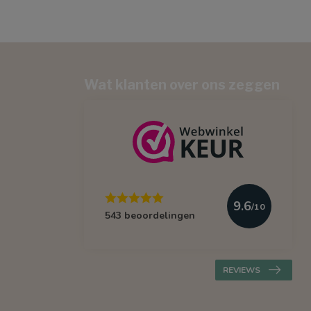
Wat klanten over ons zeggen
9.6
/10
543 beoordelingen
REVIEWS