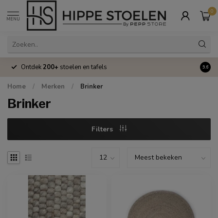
0
MENU
Ontdek
200+
stoelen en tafels
Volle
9.6
Home
/
Merken
/
Brinker
Brinker
Filters