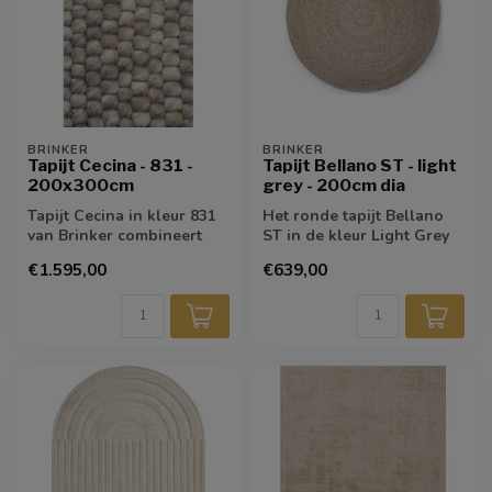
BRINKER
BRINKER
Tapijt Cecina - 831 -
Tapijt Bellano ST - light
200x300cm
grey - 200cm dia
Tapijt Cecina in kleur 831
Het ronde tapijt Bellano
van Brinker combineert
ST in de kleur Light Grey
een warme, natuurlijke
van Brinker voegt een
€1.595,00
€639,00
uitstra...
zachte ...