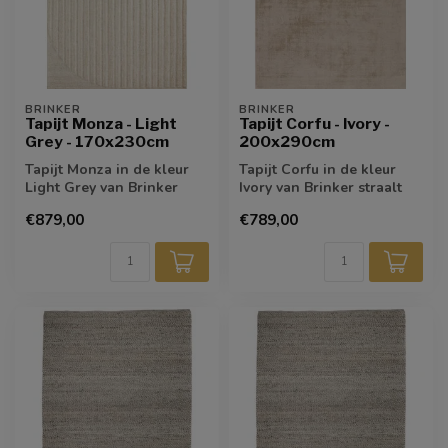
BRINKER
BRINKER
Tapijt Monza - Light
Tapijt Corfu - Ivory -
Grey - 170x230cm
200x290cm
Tapijt Monza in de kleur
Tapijt Corfu in de kleur
Light Grey van Brinker
Ivory van Brinker straalt
biedt een strakke,
tijdloze elegantie uit. De
€879,00
€789,00
moderne basis...
li...