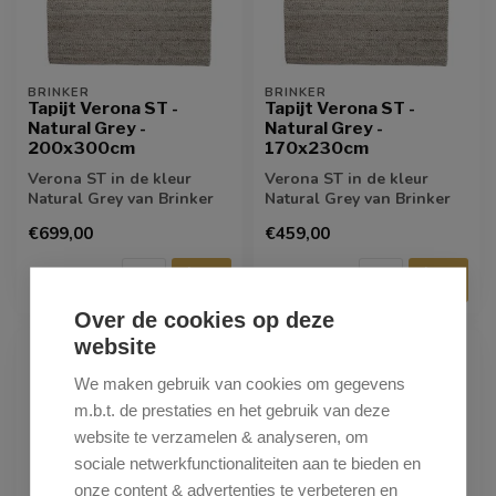
BRINKER
BRINKER
Tapijt Verona ST -
Tapijt Verona ST -
Natural Grey -
Natural Grey -
200x300cm
170x230cm
Verona ST in de kleur
Verona ST in de kleur
Natural Grey van Brinker
Natural Grey van Brinker
combineert een natuurlijke
combineert een natuurlijke
€699,00
€459,00
uitstr...
uitstr...
Over de cookies op deze
website
We maken gebruik van cookies om gegevens
m.b.t. de prestaties en het gebruik van deze
website te verzamelen & analyseren, om
sociale netwerkfunctionaliteiten aan te bieden en
onze content & advertenties te verbeteren en