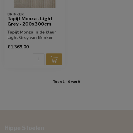
BRINKER
Tapijt Monza - Light
Grey - 200x300cm
Tapijt Monza in de kleur
Light Grey van Brinker
biedt een strakke,
€1.369,00
moderne basis...
Toon
1
-
9
van 9
Hippe Stoelen