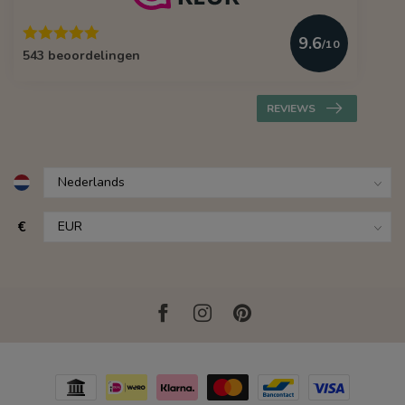
9.6
/10
543 beoordelingen
REVIEWS
€