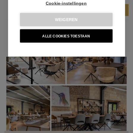
Cookie-instellingen
WEIGEREN
Bekijk collectie
ALLE COOKIES TOESTAAN