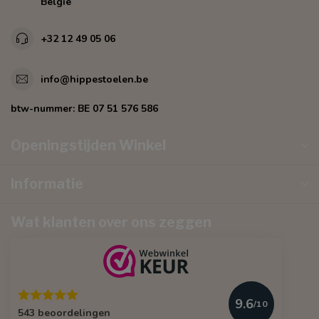
Belgie
+32 12 49 05 06
info@hippestoelen.be
btw-nummer:
BE 07 51 576 586
Openingstijden Winkel
Informatie
Wat klanten over ons zeggen
9.6
/10
543 beoordelingen