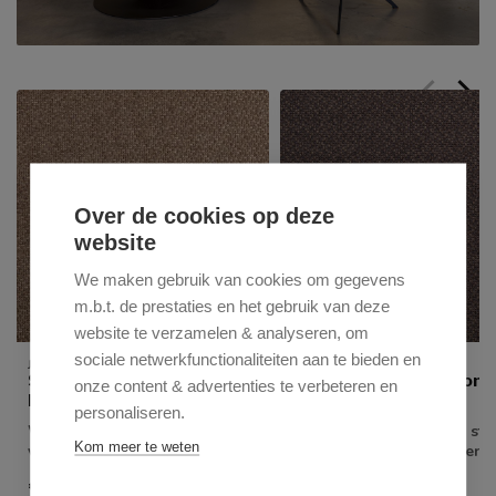
Over de cookies op deze
website
We maken gebruik van cookies om gegevens
m.b.t. de prestaties en het gebruik van deze
website te verzamelen & analyseren, om
sociale netwerkfunctionaliteiten aan te bieden en
JESPER HOME
JESPER HOME
Stofstaal - Jesper Home |
Stofstaal - Jesper Home
onze content & advertenties te verbeteren en
Hofu - French Toast
Hofu - Potters Clay
personaliseren.
Wil je eerst de kleur of stof
Wil je eerst de kleur of sto
Kom meer te weten
van je favoriete stoel zien? Of
van je favoriete stoel zien?
twijfel je tussen ...
twijfel je tussen ...
€1,00
€1,00