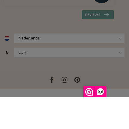
REVIEWS
€
9,6
© Copyright 2026 Hippe Stoelen
- Powered by
Lightspeed
-
Lightspeed design
by
Dyvelopment