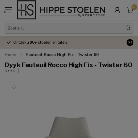
0
MENU
Ontdek
200+
stoelen en tafels
Volle
9.6
Home
/
Fauteuil Rocco High Fix - Twister 60
Dyyk Fauteuil Rocco High Fix - Twister 60
DYYK