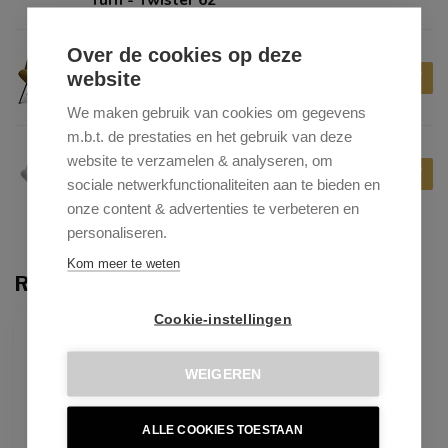
Over de cookies op deze
DYYK
website
€1.049,00
Dyyk Fauteuil Rocco Low Fix
| Home Curry
We maken gebruik van cookies om gegevens
m.b.t. de prestaties en het gebruik van deze
website te verzamelen & analyseren, om
DYYK
€1.399,00
Dyyk Fauteuil Rocco High
sociale netwerkfunctionaliteiten aan te bieden en
Turn | Boogie Clay
onze content & advertenties te verbeteren en
personaliseren.
Kom meer te weten
Recent bekeken
Cookie-instellingen
WEIGEREN
ALLE COOKIES TOESTAAN