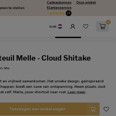
Cadeaubonnen
Onze winkel
Klantenservice
men te stellen
9.6
0
EUR
escherming
SUMMERSALE
Only Online
euil Melle - Cloud Shitake
ncl. btw
t en vrijheid samenkomen. Het unieke design, geïnspireerd
happen, biedt een oase van ontspanning. Neem plaats, sluit
et zelf. Melle, jouw shortcut naar rust.
Lees meer
.
Toevoegen aan winkelwagen