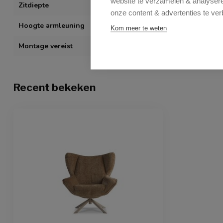
website te verzamelen & analyseren
Zitdiepte
48 cm
onze content & advertenties te ver
Hoogte armleuning
57 cm
Kom meer te weten
Montage vereist
Gemakkelijk z
Recent bekeken