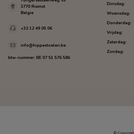
Tongersesteenweg 99
Dinsdag:
3770 Riemst
Belgie
Woensdag:
Donderdag:
+32 12 49 05 06
Vrijdag:
Zaterdag:
info@hippestoelen.be
Zondag:
btw-nummer:
BE 07 51 576 586
© Copyrigh