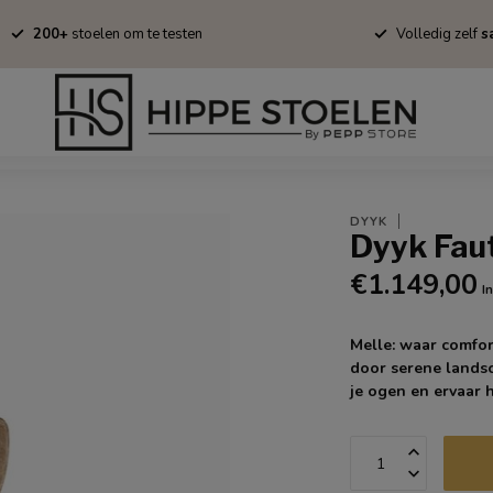
200+
stoelen om te testen
Volledig zelf
sa
Barkrukken
Fauteuils
Tapijten
Stofstalen
Onderhoud/B
DYYK
Dyyk Faut
€1.149,00
I
Melle: waar comfor
door serene landsc
je ogen en ervaar h