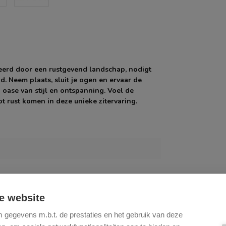
reerd door een rustgevend landschap, nodigt
d. Neem plaats, sluit je ogen en ervaar de
 oase van stijl en ontspanning. Voel de
ot rust komen in deze unieke zitervaring.
e website
gegevens m.b.t. de prestaties en het gebruik van deze