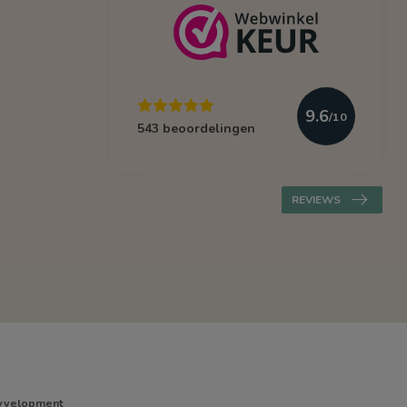
9.6
/10
543 beoordelingen
REVIEWS
yvelopment