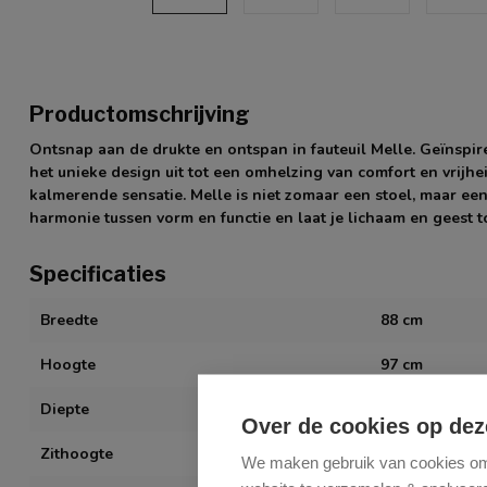
Productomschrijving
Ontsnap aan de drukte en ontspan in fauteuil Melle. Geïnspi
het unieke design uit tot een omhelzing van comfort en vrijhei
kalmerende sensatie. Melle is niet zomaar een stoel, maar een
harmonie tussen vorm en functie en laat je lichaam en geest t
Specificaties
Breedte
88 cm
Hoogte
97 cm
Diepte
85 cm
Over de cookies op dez
Zithoogte
47 cm
We maken gebruik van cookies om 