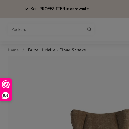
Kom
PROEFZITTEN
in onze winkel
Home
Bestsellers
Stoelen
Tafels
Home
/
Fauteuil Melle - Cloud Shitake
9,6