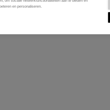
, om sociale netwerkfunctionaliteiten aan te bieden en
beteren en personaliseren.
elf te monteren