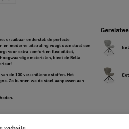
Gerelatee
t draaibaar onderstel: de perfecte
nen en moderne uitstraling voegt deze stoel een
Eet
rgt voor extra comfort en flexibiliteit,
 hoogwaardige materialen, biedt de Bella
rieur!
 van de 100 verschillende stoffen. Het
Eet
agne. Zo kunnen we de stoel aanpassen aan
kheden.
e website