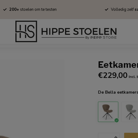
200+
stoelen om te testen
Volledig zelf
sa
Barkrukken
Fauteuils
Tapijten
Stofstalen
Onderhoud/B
Eetkamer
€229,00
Incl.
De Bella eetkamers