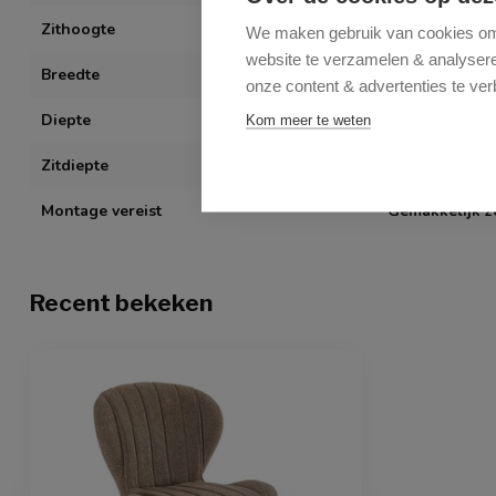
Zithoogte
51 cm
We maken gebruik van cookies om 
website te verzamelen & analyseren
Breedte
53 cm
onze content & advertenties te ver
Diepte
61 cm
Kom meer te weten
Zitdiepte
42,5 cm
Montage vereist
Gemakkelijk z
Recent bekeken