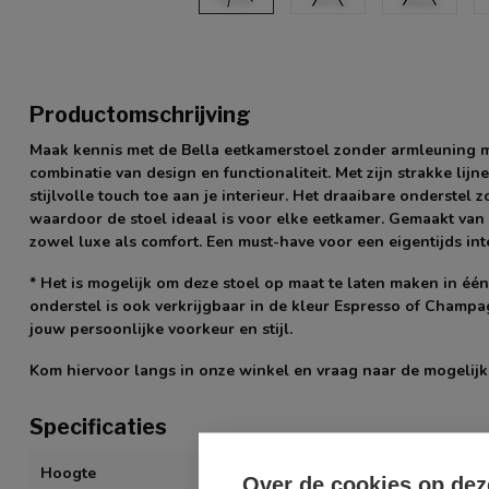
Productomschrijving
Maak kennis met de Bella eetkamerstoel zonder armleuning me
combinatie van design en functionaliteit. Met zijn strakke lij
stijlvolle touch toe aan je interieur. Het draaibare onderstel zo
waardoor de stoel ideaal is voor elke eetkamer. Gemaakt van
zowel luxe als comfort. Een must-have voor een eigentijds inte
* Het is mogelijk om deze stoel op maat te laten maken in één
onderstel is ook verkrijgbaar in de kleur Espresso of Champ
jouw persoonlijke voorkeur en stijl.
Kom hiervoor langs in onze winkel en vraag naar de mogelij
Specificaties
Hoogte
82 cm
Over de cookies op dez