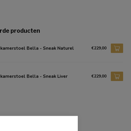
rde producten
kamerstoel Bella - Sneak Naturel
€229,00
kamerstoel Bella - Sneak Liver
€229,00