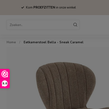
Kom
PROEFZITTEN
in onze winkel
Home
Bestsellers
Stoelen
Tafels
Home
/
Eetkamerstoel Bella - Sneak Caramel
9,6