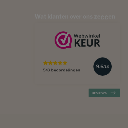
Wat klanten over ons zeggen
9.6
/10
543 beoordelingen
REVIEWS