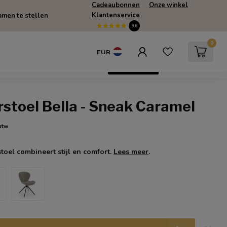
Cadeaubonnen
Onze winkel
Klantenservice
men te stellen
9.6
0
EUR
escherming
SUMMERSALE
Only Online
stoel Bella - Sneak Caramel
 btw
toel combineert stijl en comfort.
Lees meer
.