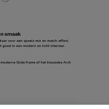
en smaak
kaar voor een speels mix en match-effect,
st goed in een modern en licht interieur.
t moderne Slide frame of het klassieke Arch