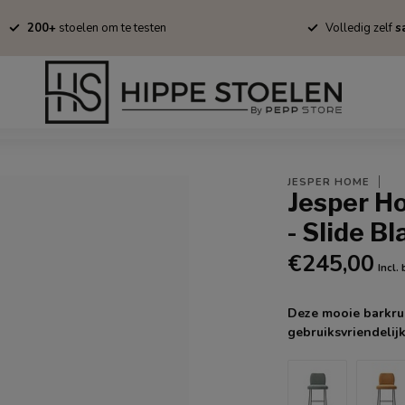
200+
stoelen om te testen
Volledig zelf
sa
Barkrukken
Fauteuils
Tapijten
Stofstalen
Onderhoud/B
JESPER HOME
Jesper H
- Slide Bl
€245,00
Incl.
Deze mooie barkruk
gebruiksvriendelijk