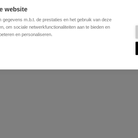
e website
gegevens m.b.t. de prestaties en het gebruik van deze
, om sociale netwerkfunctionaliteiten aan te bieden en
beteren en personaliseren.
elf te monteren