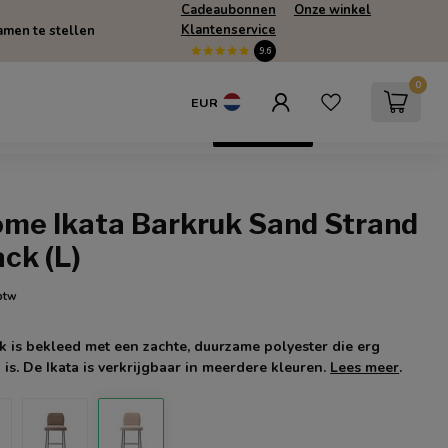
Cadeaubonnen
Onze winkel
Klantenservice
men te stellen
9.6
0
EUR
escherming
SUMMERSALE
Only Online
ome Ikata Barkruk Sand Strand
ack (L)
 btw
 is bekleed met een zachte, duurzame polyester die erg
 is. De Ikata is verkrijgbaar in meerdere kleuren.
Lees meer
.