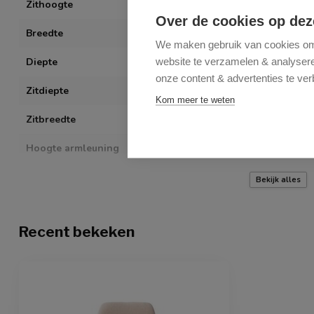
Zithoogte
65 cm
Over de cookies op dez
Breedte
43 cm
We maken gebruik van cookies om 
website te verzamelen & analyseren
Diepte
53 cm
onze content & advertenties te ver
Zitdiepte
38 cm
Kom meer te weten
Zitbreedte
43 cm
Hoogte armleuning
64 cm
Montage vereist
Gemakkelijk z
Bekijk alles
Recent bekeken