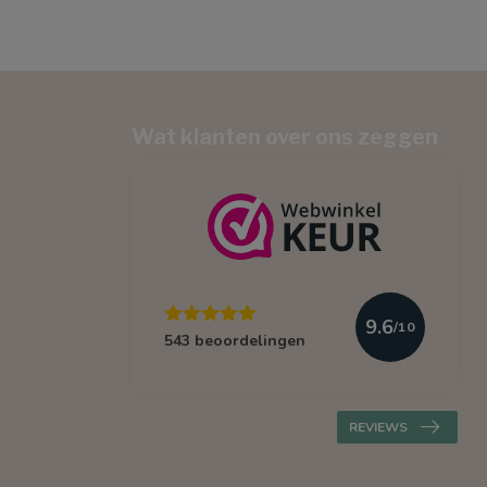
Wat klanten over ons zeggen
9.6
/10
543 beoordelingen
REVIEWS