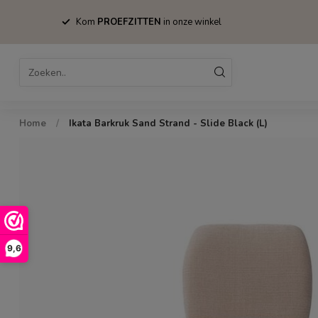
Kom
PROEFZITTEN
in onze winkel
Home
Bestsellers
Stoelen
Tafels
Home
/
Ikata Barkruk Sand Strand - Slide Black (L)
9,6