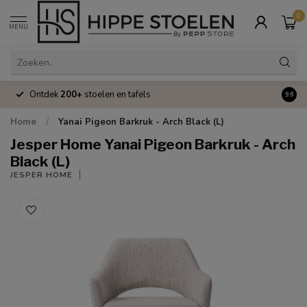
0
MENU
Ontdek
200+
stoelen en tafels
Volle
9.6
Home
/
Yanai Pigeon Barkruk - Arch Black (L)
Jesper Home Yanai Pigeon Barkruk - Arch
Black (L)
JESPER HOME