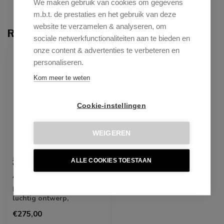
We maken gebruik van cookies om gegevens
m.b.t. de prestaties en het gebruik van deze
website te verzamelen & analyseren, om
Recent bekeken
sociale netwerkfunctionaliteiten aan te bieden en
onze content & advertenties te verbeteren en
personaliseren.
Kom meer te weten
Cookie-instellingen
WEIGEREN
JESPER HOME
ALLE COOKIES TOESTAAN
Yanai Pigeon Barkruk -
Arch Black (L)
De Yanai barkruk heeft een
luchtig ontwerp,
onderstreept door de
€275,00
subtiele inkepi...