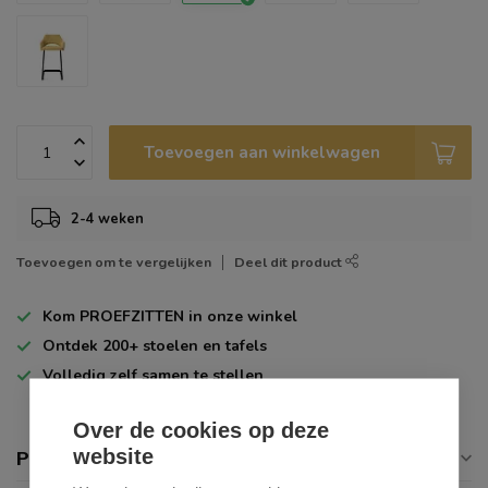
Toevoegen aan winkelwagen
2-4 weken
Toevoegen om te vergelijken
Deel dit product
Kom
PROEFZITTEN
in onze winkel
Ontdek
200+
stoelen en tafels
Volledig zelf
samen te stellen
Over de cookies op deze
website
Productomschrijving