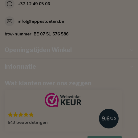
+32 12 49 05 06
info@hippestoelen.be
btw-nummer:
BE 07 51 576 586
Openingstijden Winkel
Informatie
Wat klanten over ons zeggen
9.6
/10
543 beoordelingen