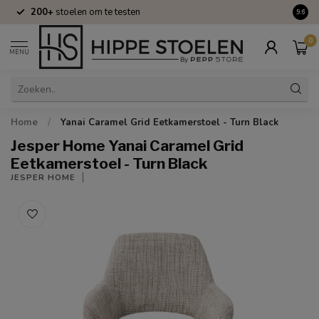
200+
stoelen om te testen
Volle
9.6
0
MENU
Home
/
Yanai Caramel Grid Eetkamerstoel - Turn Black
Jesper Home Yanai Caramel Grid
Eetkamerstoel - Turn Black
JESPER HOME