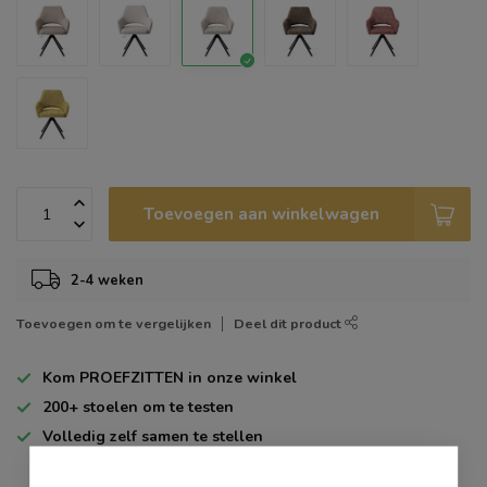
Toevoegen aan winkelwagen
2-4 weken
Toevoegen om te vergelijken
Deel dit product
Kom
PROEFZITTEN
in onze winkel
200+
stoelen om te testen
Volledig zelf
samen te stellen