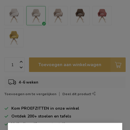
Toevoegen aan winkelwagen
4-6 weken
Toevoegen om te vergelijken
Deel dit product
Kom
PROEFZITTEN
in onze winkel
Ontdek
200+
stoelen en tafels
Volledig zelf
samen te stellen