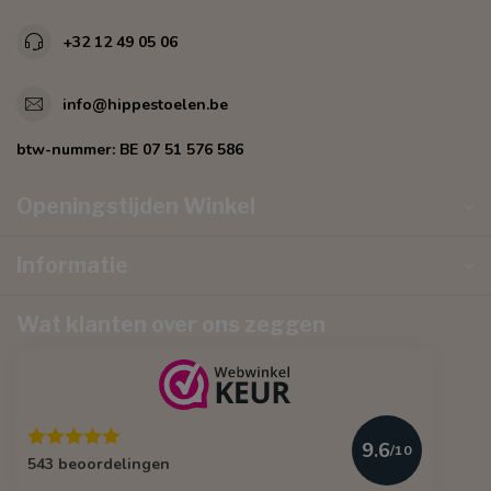
+32 12 49 05 06
info@hippestoelen.be
btw-nummer:
BE 07 51 576 586
Openingstijden Winkel
Informatie
Wat klanten over ons zeggen
9.6
/10
543 beoordelingen