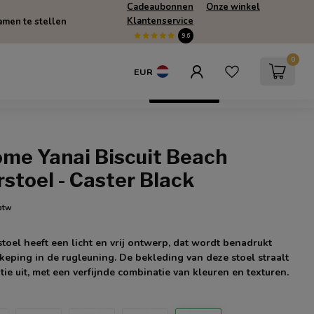
Cadeaubonnen
Onze winkel
Klantenservice
men te stellen
9.6
0
EUR
escherming
SUMMERSALE
Only Online
ome Yanai Biscuit Beach
stoel - Caster Black
 btw
toel heeft een licht en vrij ontwerp, dat wordt benadrukt
nkeping in de rugleuning. De bekleding van deze stoel straalt
tie uit, met een verfijnde combinatie van kleuren en texturen.