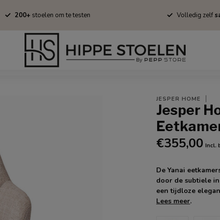
200+
stoelen om te testen
Volledig zelf
sa
Barkrukken
Fauteuils
Tapijten
Stofstalen
Onderhoud/B
JESPER HOME
Jesper H
Eetkamer
€355,00
Incl.
De Yanai eetkamers
door de subtiele i
een tijdloze elegan
Lees meer
.