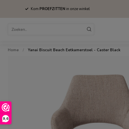
Kom
PROEFZITTEN
in onze winkel
Home
Bestsellers
Stoelen
Tafels
Home
/
Yanai Biscuit Beach Eetkamerstoel - Caster Black
9,6