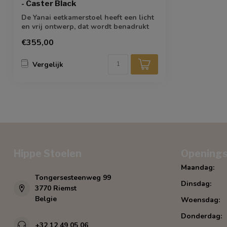
- Caster Black
De Yanai eetkamerstoel heeft een licht
en vrij ontwerp, dat wordt benadrukt
door...
€355,00
Vergelijk
Hippe Stoelen
Openings
Maandag:
Tongersesteenweg 99
Dinsdag:
3770 Riemst
Belgie
Woensdag:
Donderdag:
+32 12 49 05 06