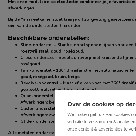
Met onze modulaire stoelcollectie combineer je je favoriete m
afwerkingen.
Bij de Yanai eetkamerstoel kies je uit zorgvuldig geselecteerd
een van de onderstellen hieronder.
Beschikbare onderstellen:
Slide-onderstel
– Slanke, doorlopende lijnen voor een li
roestvrij staal, goud, roségoud.
Cross-onderstel
– Speels ontwerp met kruisende lijnen. 
roségoud.
Turn-onderstel
– 180° draaifunctie met automatische teru
goud, roségoud, bruin, beige.
Revolve-onderstel
– Massief eiken voet met 360° draaif
gebleekt, naturel, walnoot, matzwart.
Quad-onderstel
– Centrale cilinder met vier uitlopende
Afwerkingen: beige, grijs.
Over de cookies op dez
Caster-onderstel
– Stevige voet met grote wielen; makke
We maken gebruik van cookies om 
Afwerkingen: zwart, grijs.
Glide - onderstel
- kleine wieltjes afwerkingen: zwart,b
website te verzamelen & analyseren
onze content & advertenties te ver
Alle metalen onderstellen zijn van hoogwaardig staal met ee