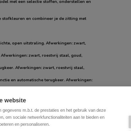
odel met een selectie stoffen, onderstellen en
e stofkleuren en combineer je de zitting met
chte, open uitstraling. Afwerkingen: zwart,
Afwerkingen: zwart, roestvrij staal, goud,
gkeer. Afwerkingen: zwart, roestvrij staal,
unctie en automatische terugkeer. Afwerkingen:
 poten voor een sterke, evenwichtige look.
e website
lijk verplaatsbaar en een echte blikvanger.
gegevens m.b.t. de prestaties en het gebruik van deze
eige.
, om sociale netwerkfunctionaliteiten aan te bieden en
beteren en personaliseren.
n duurzame, matte afwerking. De eiken