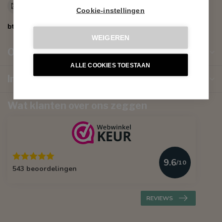
info@hippestoelen.be
Cookie-instellingen
btw-nummer:
BE 07 51 576 586
WEIGEREN
Openingstijden Winkel
ALLE COOKIES TOESTAAN
Informatie
Wat klanten over ons zeggen
9.6
/10
543 beoordelingen
REVIEWS