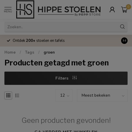
0
MENU
Ontdek
200+
stoelen en tafels
Volle
9.6
Home
/
Tags
/
groen
Producten getagd met groen
Filters
Geen producten gevonden!