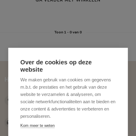
GA VERDER MET WINKELEN
Toon
1
-
0
van 0
Over de cookies op deze
website
Hippe Stoelen
We maken gebruik van cookies om gegevens
m.b.t. de prestaties en het gebruik van deze
Tongersesteenweg 99
website te verzamelen & analyseren, om
3770 Riemst
sociale netwerkfunctionaliteiten aan te bieden en
Belgie
onze content & advertenties te verbeteren en
personaliseren.
+32 12 49 05 06
Kom meer te weten