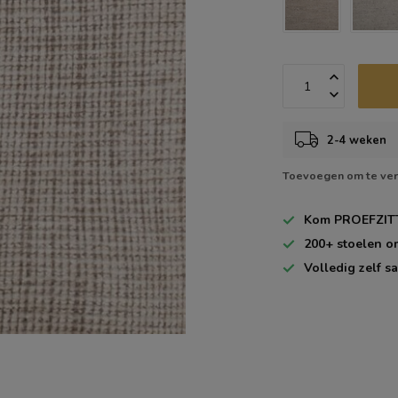
2-4 weken
Toevoegen om te ver
Kom
PROEFZIT
200+
stoelen o
Volledig zelf
sa