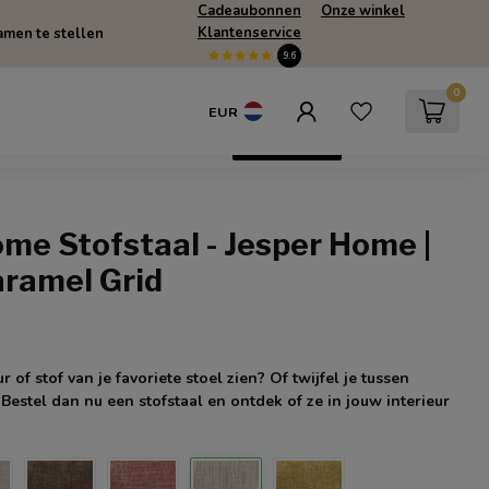
Cadeaubonnen
Onze winkel
Klantenservice
men te stellen
9.6
0
EUR
escherming
SUMMERSALE
Only Online
me Stofstaal - Jesper Home |
aramel Grid
r of stof van je favoriete stoel zien? Of twijfel je tussen
Bestel dan nu een stofstaal en ontdek of ze in jouw interieur