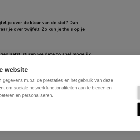
fel je over de kleur van de stof? Dan
ar je over twijfelt. Zo kun je thuis op je
 geplaatst, sturen we deze zo snel mogelijk
e website
gegevens m.b.t. de prestaties en het gebruik van deze
, om sociale netwerkfunctionaliteiten aan te bieden en
beteren en personaliseren.