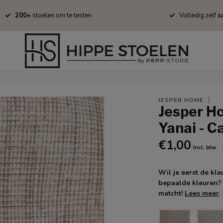
200+
stoelen om te testen
Volledig zelf
sa
Barkrukken
Fauteuils
Tapijten
Stofstalen
Onderhoud/B
JESPER HOME
Jesper Ho
Yanai - C
€1,00
Incl. btw
Wil je eerst de kleu
bepaalde kleuren? 
matcht!
Lees meer
.