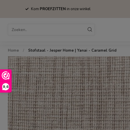
Kom
PROEFZITTEN
in onze winkel
Home
Bestsellers
Stoelen
Tafels
Home
/
Stofstaal - Jesper Home | Yanai - Caramel Grid
9,6