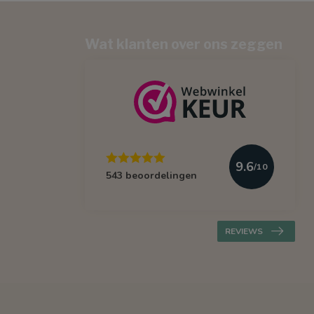
Wat klanten over ons zeggen
9.6
/10
543 beoordelingen
REVIEWS