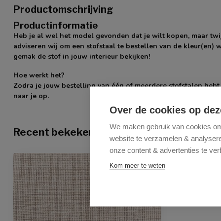
Productomschrijving
Productinformatie
Heb je al wel het model gevonden dat je wilt kopen, maar twij
adviseren wij om een stofstaal te bestellen van de kleur(en) wa
gemak de stof in jouw interieur bekijken!
Hoe werkt het?
Zodra je jouw bestelling van één of meerdere stofstalen hebt
naar je op.
Over de cookies op dez
We maken gebruik van cookies om 
Recent bekeken
website te verzamelen & analyseren
onze content & advertenties te ver
Kom meer te weten