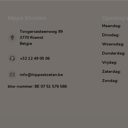
Hippe Stoelen
Openings
Maandag:
Tongersesteenweg 99
Dinsdag:
3770 Riemst
Belgie
Woensdag:
Donderdag:
+32 12 49 05 06
Vrijdag:
Zaterdag:
info@hippestoelen.be
Zondag:
btw-nummer:
BE 07 51 576 586