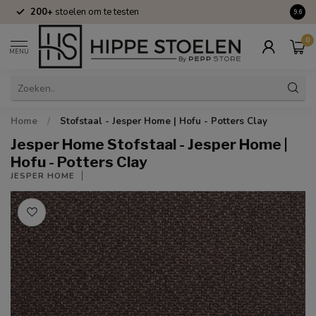
200+
stoelen om te testen
Volle
9.6
0
MENU
Home
/
Stofstaal - Jesper Home | Hofu - Potters Clay
Jesper Home Stofstaal - Jesper Home |
Hofu - Potters Clay
JESPER HOME