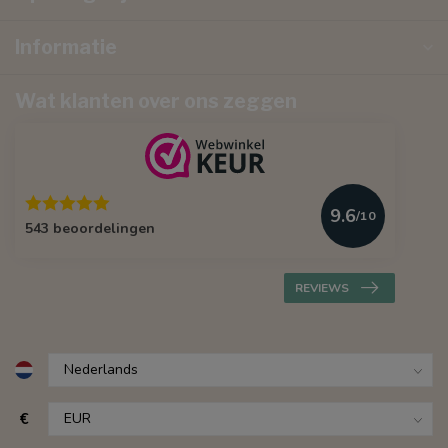
Informatie
Wat klanten over ons zeggen
9.6
/10
543 beoordelingen
REVIEWS
€