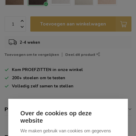
Toevoegen aan winkelwagen
2-4 weken
Toevoegen om te vergelijken
Deel dit product
Kom
PROEFZITTEN
in onze winkel
200+
stoelen om te testen
Volledig zelf
samen te stellen
Productomschrijving
Over de cookies op deze
website
We maken gebruik van cookies om gegevens