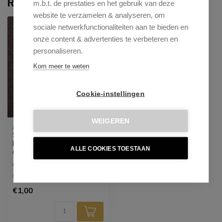
Recent bekeken
m.b.t. de prestaties en het gebruik van deze
website te verzamelen & analyseren, om
sociale netwerkfunctionaliteiten aan te bieden en
onze content & advertenties te verbeteren en
personaliseren.
Kom meer te weten
Cookie-instellingen
WEIGEREN
JESPER HOME
Stofstaal - Jesper
Home | Hofu - Potters
ALLE COOKIES TOESTAAN
Clay
Wil je eerst de kleur of
stof van je favoriete stoel
zien? Of twijfel je tussen ...
€1,00