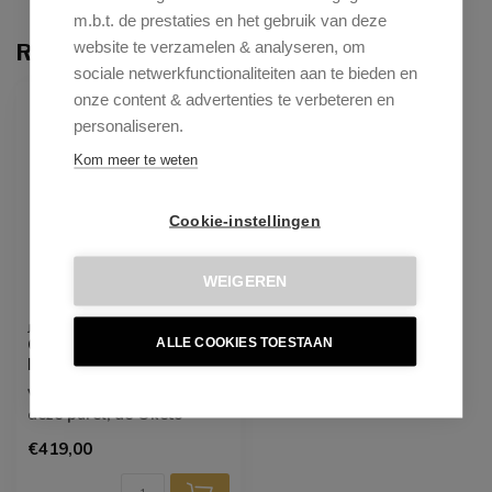
m.b.t. de prestaties en het gebruik van deze
website te verzamelen & analyseren, om
Recent bekeken
sociale netwerkfunctionaliteiten aan te bieden en
onze content & advertenties te verbeteren en
personaliseren.
Kom meer te weten
Cookie-instellingen
WEIGEREN
JESPER HOME
Oketo Driftwood Drive -
ALLE COOKIES TOESTAAN
Dining Bench
Verrijk je eetervaring met
deze parel, de Oketo
diningbench . Twee
€419,00
verschillende...