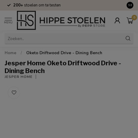
200+
stoelen om te testen
Volle
9.6
0
MENU
Home
/
Oketo Driftwood Drive - Dining Bench
Jesper Home Oketo Driftwood Drive -
Dining Bench
JESPER HOME