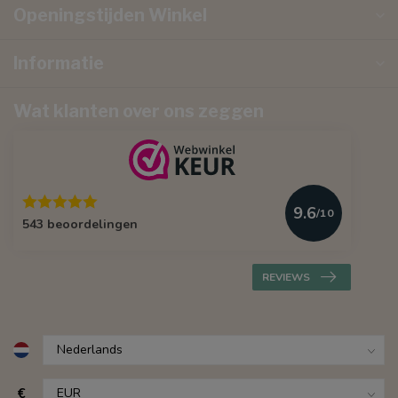
Openingstijden Winkel
Informatie
Wat klanten over ons zeggen
9.6
/10
543 beoordelingen
REVIEWS
€