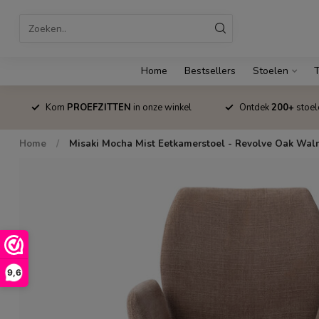
Home
Bestsellers
Stoelen
T
Kom
PROEFZITTEN
in onze winkel
Ontdek
200+
stoel
Home
/
Misaki Mocha Mist Eetkamerstoel - Revolve Oak Wal
9,6