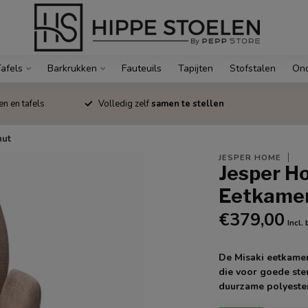
afels
Barkrukken
Fauteuils
Tapijten
Stofstalen
Ond
en en tafels
Volledig zelf
samen te stellen
nut
JESPER HOME
Jesper H
Eetkamer
€379,00
Incl.
De Misaki eetkamer
die voor goede ste
duurzame polyester