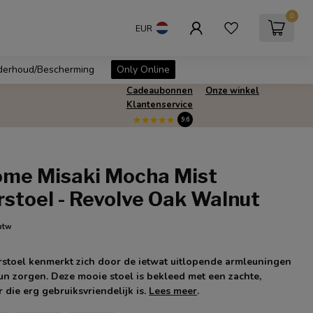
0
EUR
erhoud/Bescherming
Only Online
Cadeaubonnen
Onze winkel
Klantenservice
9.6
ome Misaki Mocha Mist
stoel - Revolve Oak Walnut
 btw
stoel kenmerkt zich door de ietwat uitlopende armleuningen
un zorgen. Deze mooie stoel is bekleed met een zachte,
 die erg gebruiksvriendelijk is.
Lees meer
.