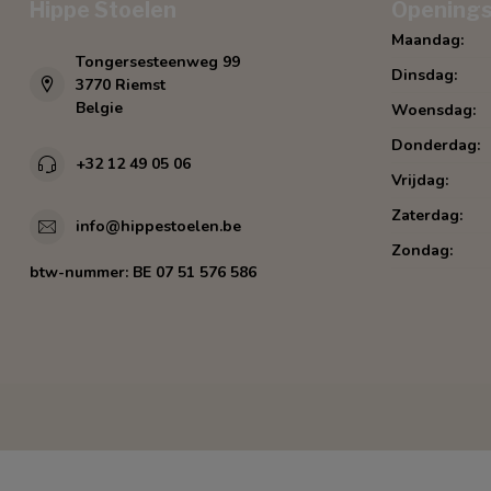
Hippe Stoelen
Openings
Maandag:
Tongersesteenweg 99
Dinsdag:
3770 Riemst
Belgie
Woensdag:
Donderdag:
+32 12 49 05 06
Vrijdag:
Zaterdag:
info@hippestoelen.be
Zondag:
btw-nummer:
BE 07 51 576 586