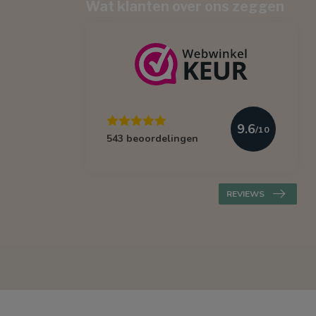
Wat klanten over ons zeggen
9.6
/10
543 beoordelingen
REVIEWS