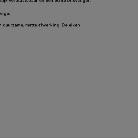
lijk verplaatsbaar en een echte blikvanger.
eige.
n duurzame, matte afwerking. De eiken