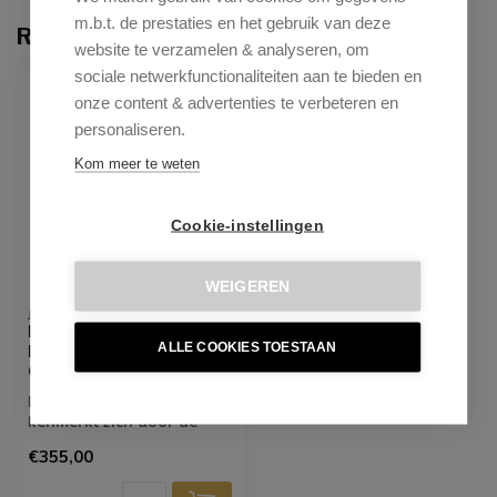
m.b.t. de prestaties en het gebruik van deze
Recent bekeken
website te verzamelen & analyseren, om
sociale netwerkfunctionaliteiten aan te bieden en
onze content & advertenties te verbeteren en
personaliseren.
Kom meer te weten
Cookie-instellingen
WEIGEREN
JESPER HOME
Misaki Honey Harvest
ALLE COOKIES TOESTAAN
Eetkamerstoel - Slide
Gold
De Misaki eetkamerstoel
kenmerkt zich door de
ietwat uitlopende
€355,00
armleuningen die...