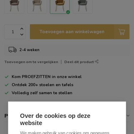
Toevoegen aan winkelwagen
2-4 weken
Toevoegen om te vergelijken
Deel dit product
Kom
PROEFZITTEN
in onze winkel
Ontdek
200+
stoelen en tafels
Volledig zelf
samen te stellen
Over de cookies op deze
Productomschrijving
website
We maken gebruik van cookies om gegevens