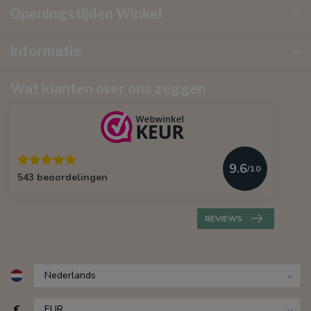
Openingstijden Winkel
Informatie
Wat klanten over ons zeggen
9.6
/10
543 beoordelingen
REVIEWS
€