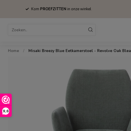
Kom
PROEFZITTEN
in onze winkel
Home
Bestsellers
Stoelen
Tafels
Home
/
Misaki Breezy Blue Eetkamerstoel - Revolve Oak Ble
9,6