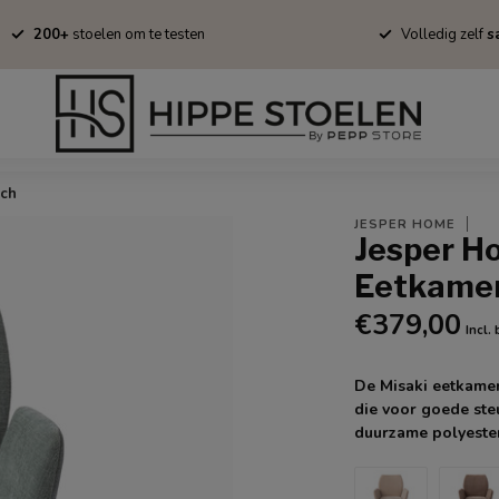
200+
stoelen om te testen
Volledig zelf
sa
Barkrukken
Fauteuils
Tapijten
Stofstalen
Onderhoud/B
ach
JESPER HOME
Jesper H
Eetkamer
€379,00
Incl.
De Misaki eetkamer
die voor goede ste
duurzame polyester