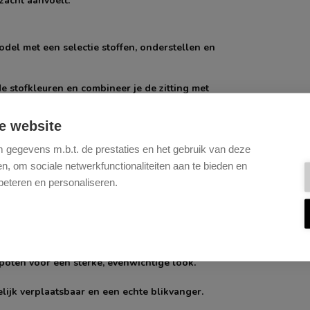
 zacht aanvoelt.
odel met een selectie stoffen, onderstellen en
de stofkleuren en combineer je de zitting met
e website
chte, open uitstraling. Afwerkingen: zwart,
gegevens m.b.t. de prestaties en het gebruik van deze
, om sociale netwerkfunctionaliteiten aan te bieden en
Afwerkingen: zwart, roestvrij staal, goud,
beteren en personaliseren.
gkeer. Afwerkingen: zwart, roestvrij staal,
unctie en automatische terugkeer. Afwerkingen:
 poten voor een sterke, evenwichtige look.
lijk verplaatsbaar en een echte blikvanger.