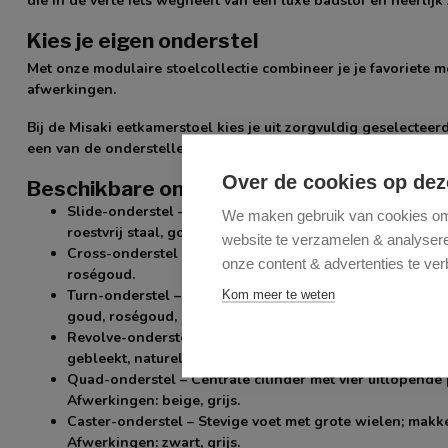
die in de verte iets wegheeft van een luxe badstof en heerlijk
Kies je eigen onderstel
Met onze modulaire stoelcollectie combineer je je favoriete m
afwerkingen.
Bij de Misaki eetkamerstoel kies je uit zorgvuldig geselecteer
een van de onderstellen hieronder.
Over de cookies op dez
Beschikbare onderstellen:
Slide-onderstel
– Slanke, doorlopende lijnen voor een li
We maken gebruik van cookies om 
roestvrij staal, goud, roségoud.
website te verzamelen & analyseren
Cross-onderstel
– Speels ontwerp met kruisende lijnen. 
onze content & advertenties te ver
roségoud.
Turn-onderstel
– 180° draaifunctie met automatische teru
Kom meer te weten
goud, roségoud, bruin, beige.
Revolve-onderstel
– Massief eiken voet met 360° draaif
gebleekt, naturel, walnoot, matzwart.
Quad-onderstel
– Centrale cilinder met vier uitlopende
Afwerkingen: beige, grijs.
Caster-onderstel
– Stevige voet met grote wielen; makke
Afwerkingen: zwart, grijs.