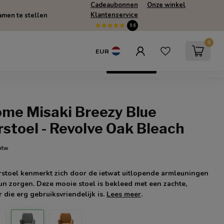
Cadeaubonnen
Onze winkel
Klantenservice
men te stellen
9.6
0
EUR
escherming
SUMMERSALE
Only Online
ome Misaki Breezy Blue
stoel - Revolve Oak Bleach
 btw
stoel kenmerkt zich door de ietwat uitlopende armleuningen
un zorgen. Deze mooie stoel is bekleed met een zachte,
 die erg gebruiksvriendelijk is.
Lees meer
.