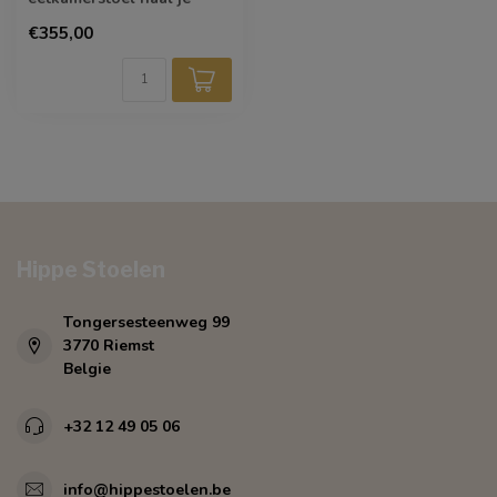
tijdloos design in huis. De
€355,00
kuip heeft licht ...
Hippe Stoelen
Tongersesteenweg 99
3770 Riemst
Belgie
+32 12 49 05 06
info@hippestoelen.be