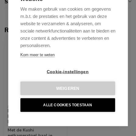
Specificaties
We maken gebruik van cookies om gegevens
m.b.t. de prestaties en het gebruik van deze
website te verzamelen & analyseren, om
Recent bekeken
sociale netwerkfunctionaliteiten aan te bieden en
onze content & advertenties te verbeteren en
personaliseren.
Kom meer te weten
Cookie-instellingen
WEIGEREN
ALLE COOKIES TOESTAAN
JESPER HOME
Kushi Stone Haze
Eetkamerstoel - Quad
Beige
Met de Kushi
eetkamerstoel haal je