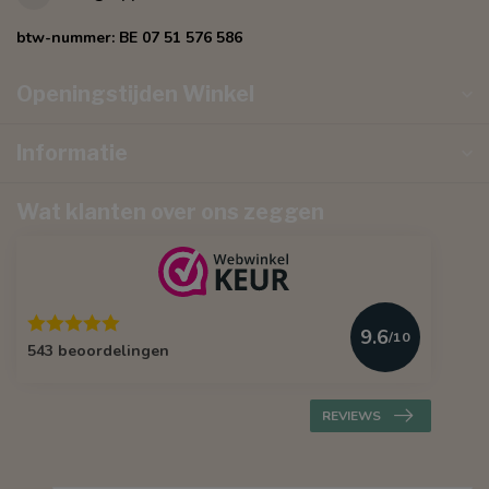
btw-nummer:
BE 07 51 576 586
Openingstijden Winkel
Informatie
Wat klanten over ons zeggen
9.6
/10
543 beoordelingen
REVIEWS