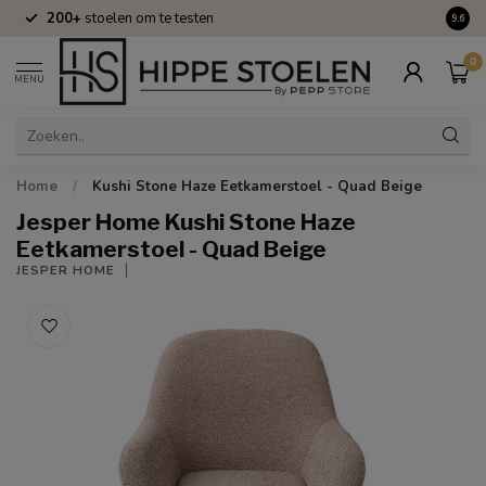
200+
stoelen om te testen
Volle
9.6
0
MENU
Home
/
Kushi Stone Haze Eetkamerstoel - Quad Beige
Jesper Home Kushi Stone Haze
Eetkamerstoel - Quad Beige
JESPER HOME