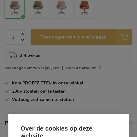
Toevoegen aan winkelwagen
2-4 weken
Toevoegen om te vergelijken
Deel dit product
Kom
PROEFZITTEN
in onze winkel
200+
stoelen om te testen
Volledig zelf
samen te stellen
Productomschrijving
Over de cookies op deze
website