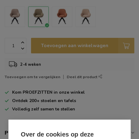
Toevoegen aan winkelwagen
2-4 weken
Toevoegen om te vergelijken
Deel dit product
Kom
PROEFZITTEN
in onze winkel
Ontdek
200+
stoelen en tafels
Volledig zelf
samen te stellen
Productomschrijving
Over de cookies op deze