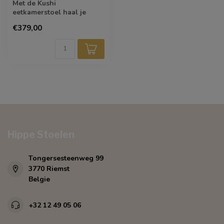
Met de Kushi
eetkamerstoel haal je
tijdloos design in huis. De
€379,00
kuip heeft licht ...
Hippe Stoelen
Tongersesteenweg 99
3770 Riemst
Belgie
+32 12 49 05 06