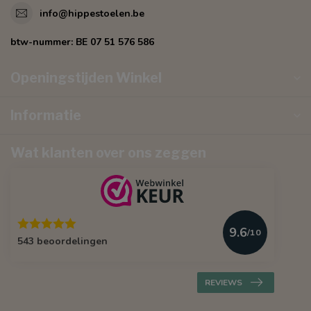
info@hippestoelen.be
btw-nummer:
BE 07 51 576 586
Openingstijden Winkel
Informatie
Wat klanten over ons zeggen
9.6
/10
543 beoordelingen
REVIEWS