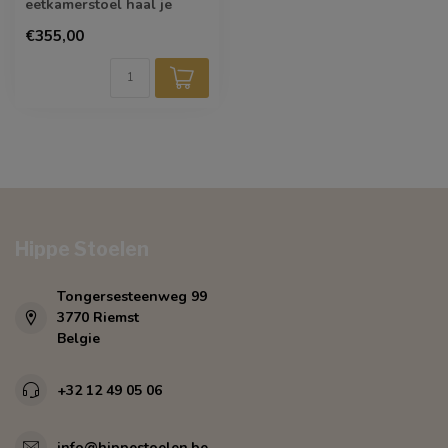
eetkamerstoel haal je
tijdloos design in huis. De
€355,00
kuip heeft licht ...
Hippe Stoelen
Tongersesteenweg 99
3770 Riemst
Belgie
+32 12 49 05 06
info@hippestoelen.be