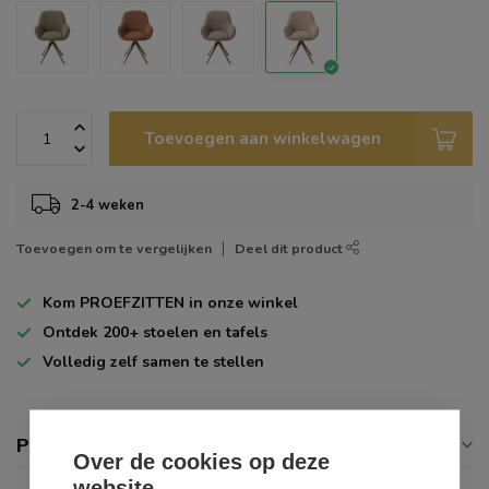
Toevoegen aan winkelwagen
2-4 weken
Toevoegen om te vergelijken
Deel dit product
Kom
PROEFZITTEN
in onze winkel
Ontdek
200+
stoelen en tafels
Volledig zelf
samen te stellen
Productomschrijving
Over de cookies op deze
website