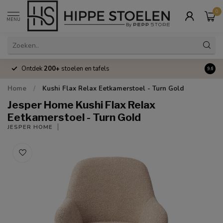
0
MENU
Ontdek
200+
stoelen en tafels
Volle
9.6
Home
/
Kushi Flax Relax Eetkamerstoel - Turn Gold
Jesper Home Kushi Flax Relax
Eetkamerstoel - Turn Gold
JESPER HOME