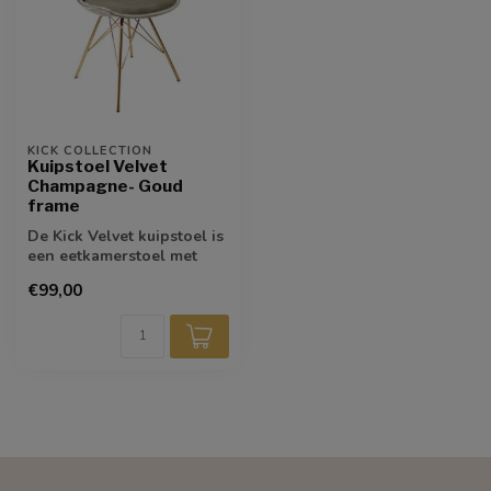
KICK COLLECTION
Kuipstoel Velvet
Champagne- Goud
frame
De Kick Velvet kuipstoel is
een eetkamerstoel met
eenvoud. Deze eenvoud
€99,00
straalt ...