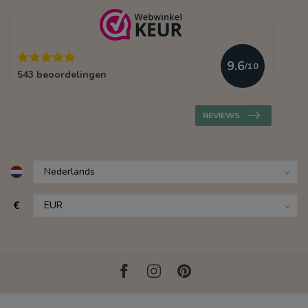
9.6
/10
543 beoordelingen
REVIEWS
€