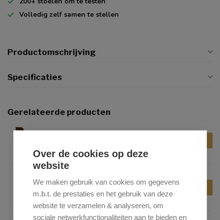
200+
stoelen om te testen
Volledig zelf
samen te stellen
Productomschrijving
Specificaties
Gerelateerde producten
KICK COLLECTION
€99,00
Kick Collection Kuipstoel
Velvet Goud - Goud frame
Over de cookies op deze
website
KICK COLLECTION
We maken gebruik van cookies om gegevens
€99,00
Kick Collection Kuipstoel
m.b.t. de prestaties en het gebruik van deze
Velvet Roze - Goud frame
website te verzamelen & analyseren, om
sociale netwerkfunctionaliteiten aan te bieden en