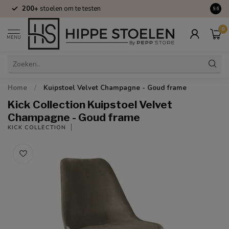
200+
stoelen om te testen
Volle
9.6
0
MENU
Home
/
Kuipstoel Velvet Champagne - Goud frame
Kick Collection Kuipstoel Velvet
Champagne - Goud frame
KICK COLLECTION