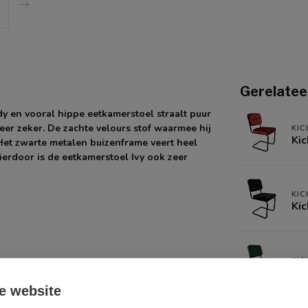
Gerelatee
ndy en vooral hippe eetkamerstoel straalt puur
zeer zeker. De zachte velours stof waarmee hij
KIC
Kic
 Het zwarte metalen buizenframe veert heel
Hierdoor is de eetkamerstoel Ivy ook zeer
KIC
Kic
KIC
Kic
e website