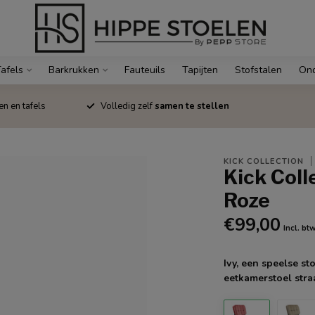
afels
Barkrukken
Fauteuils
Tapijten
Stofstalen
Ond
en en tafels
Volledig zelf
samen te stellen
KICK COLLECTION
Kick Coll
Roze
€99,00
Incl. bt
Ivy, een speelse st
eetkamerstoel straa