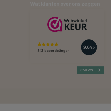
Wat klanten over ons zeggen
9.6
/10
543 beoordelingen
REVIEWS