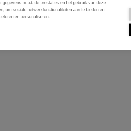
gegevens m.b.t. de prestaties en het gebruik van deze
KIC
, om sociale netwerkfunctionaliteiten aan te bieden en
Kic
beteren en personaliseren.
KIC
Kic