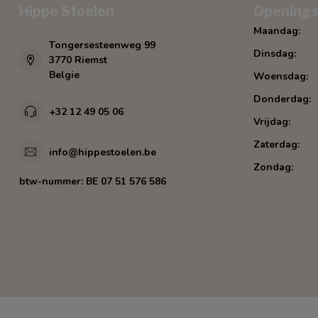
Hippe Stoelen
Openings
Maandag:
Tongersesteenweg 99
Dinsdag:
3770 Riemst
Belgie
Woensdag:
Donderdag:
+32 12 49 05 06
Vrijdag:
Zaterdag:
info@hippestoelen.be
Zondag:
btw-nummer:
BE 07 51 576 586