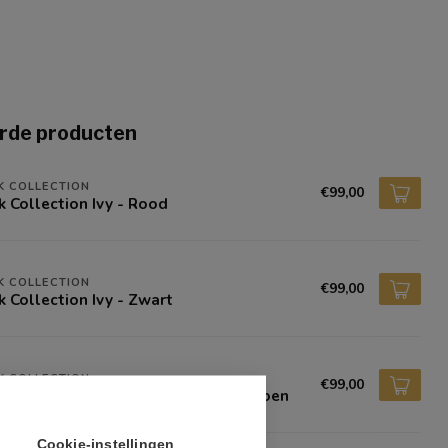
rde producten
K COLLECTION
€99,00
k Collection Ivy - Rood
K COLLECTION
€99,00
k Collection Ivy - Zwart
K COLLECTION
€99,00
k Collection Eetkamerstoel Ivy - Groen
Cookie-instellingen