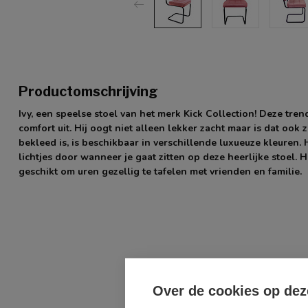
Productomschrijving
Ivy, een speelse stoel van het merk Kick Collection! Deze tre
comfort uit. Hij oogt niet alleen lekker zacht maar is dat ook 
bekleed is, is beschikbaar in verschillende luxueuze kleuren.
lichtjes door wanneer je gaat zitten op deze heerlijke stoel. 
geschikt om uren gezellig te tafelen met vrienden en familie.
Over de cookies op dez