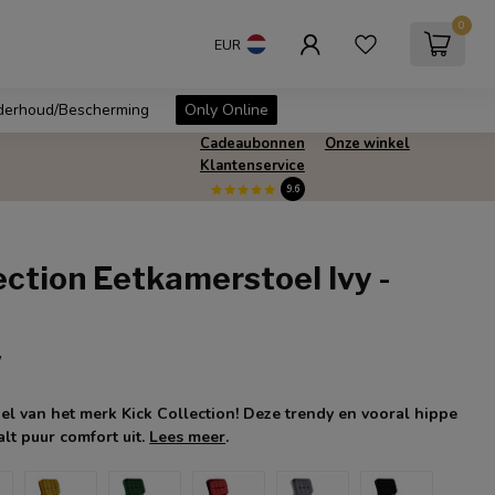
0
EUR
erhoud/Bescherming
Only Online
Cadeaubonnen
Onze winkel
Klantenservice
9.6
ection Eetkamerstoel Ivy -
w
oel van het merk Kick Collection! Deze trendy en vooral hippe
lt puur comfort uit.
Lees meer
.