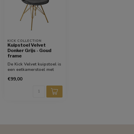
KICK COLLECTION
Kuipstoel Velvet
Donker Grijs - Goud
frame
De Kick Velvet kuipstoel is
een eetkamerstoel met
eenvoud. Deze eenvoud
€99,00
straalt ...