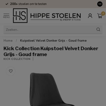
200+
stoelen om te testen
Volle
9.6
0
MENU
Home
/
Kuipstoel Velvet Donker Grijs - Goud frame
Kick Collection Kuipstoel Velvet Donker
Grijs - Goud frame
KICK COLLECTION