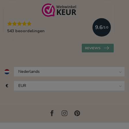
9.6
/10
543 beoordelingen
REVIEWS
€