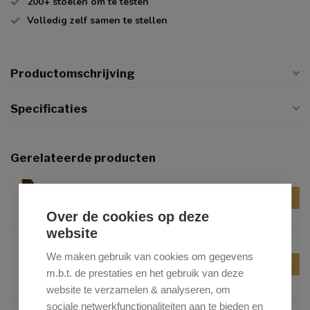
200+
stoelen om te testen
Volledig zelf
samen te stellen
Productomschrijving
Specificaties
Gerelateerde producten
KICK COLLECTION
€99,00
Kick Collection Kuipstoel
Velvet Goud - Goud frame
Over de cookies op deze
website
KICK COLLECTION
We maken gebruik van cookies om gegevens
€99,00
Kick Collection Kuipstoel
m.b.t. de prestaties en het gebruik van deze
Velvet Roze - Goud frame
website te verzamelen & analyseren, om
sociale netwerkfunctionaliteiten aan te bieden en