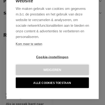
website
Productomschrijving
We maken gebruik van cookies om gegevens
Specificaties
m.b.t. de prestaties en het gebruik van deze
website te verzamelen & analyseren, om
sociale netwerkfunctionaliteiten aan te bieden en
onze content & advertenties te verbeteren en
Recent bekeken
personaliseren.
Kom meer te weten
ONLY ONLINE
Cookie-instellingen
WEIGEREN
ALLE COOKIES TOESTAAN
KICK COLLECTION
Finn laag - Goud
Als je opzoek bent naar