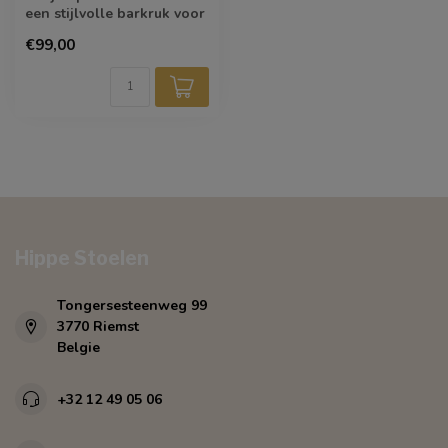
een stijlvolle barkruk voor
aan je keukeneiland of
€99,00
barta...
Hippe Stoelen
Tongersesteenweg 99
3770 Riemst
Belgie
+32 12 49 05 06