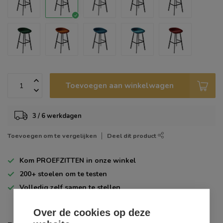
Toevoegen aan winkelwagen
3 / 6 werkdagen
Toevoegen om te vergelijken
Deel dit product
Kom
PROEFZITTEN
in onze winkel
200+
stoelen om te testen
Volledig zelf
samen te stellen
Over de cookies op deze