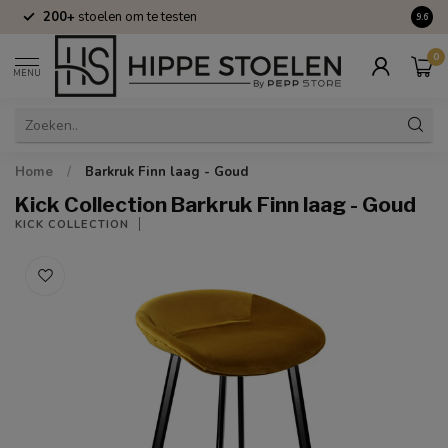
200+
stoelen om te testen
Volle
9.6
0
MENU
Home
/
Barkruk Finn laag - Goud
Kick Collection Barkruk Finn laag - Goud
KICK COLLECTION