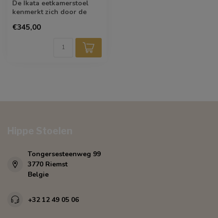
De Ikata eetkamerstoel
kenmerkt zich door de
zachte stoffering die in de
€345,00
verte i...
Hippe Stoelen
Tongersesteenweg 99
3770 Riemst
Belgie
+32 12 49 05 06