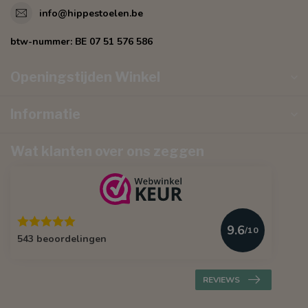
info@hippestoelen.be
btw-nummer:
BE 07 51 576 586
Openingstijden Winkel
Informatie
Wat klanten over ons zeggen
9.6
/10
543 beoordelingen
REVIEWS