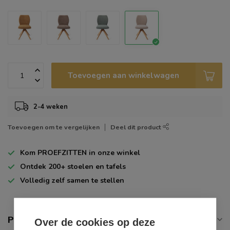
Toevoegen aan winkelwagen
2-4 weken
Toevoegen om te vergelijken
Deel dit product
Kom
PROEFZITTEN
in onze winkel
Ontdek
200+
stoelen en tafels
Volledig zelf
samen te stellen
Productomschrijving
Over de cookies op deze