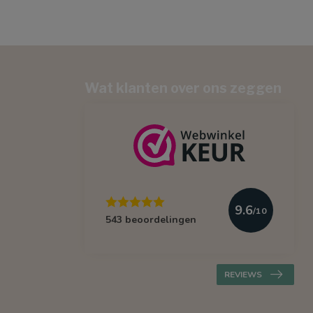
Wat klanten over ons zeggen
9.6
/10
543 beoordelingen
REVIEWS