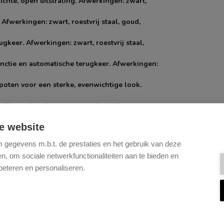
chte, open uitstraling. Afwerkingen: zwart,
Afwerkingen: zwart, roestvrij staal, goud,
gkeer. Afwerkingen: zwart, roestvrij staal,
unctie en automatische terugkeer. Afwerkingen:
 poten voor een sterke, evenwichtige look.
lijk verplaatsbaar en een echte blikvanger.
e website
en Zwart.
gegevens m.b.t. de prestaties en het gebruik van deze
met een duurzame, matte afwerking. De eiken
, om sociale netwerkfunctionaliteiten aan te bieden en
beteren en personaliseren.