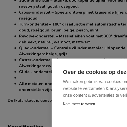
Slide-onderstel
– Slanke, doorlopende lijnen voor een li
roestvrij staal, goud, roségoud.
Cross-onderstel
– Speels ontwerp met kruisende lijnen. 
roségoud.
Turn-onderstel
– 180° draaifunctie met automatische teru
goud, roségoud, bruin, beige, peach, mint.
Revolve-onderstel
– Massief eiken voet met 360° draaif
gebleekt, naturel, walnoot, matzwart.
Quad-onderstel
– Centrale cilinder met vier uitlopende
Afwerkingen: beige, grijs.
Caster-onderstel
– Stevige voet met grote wielen; makke
Afwerkingen: zwart, grijs.
Over de cookies op dez
Glide - onderstel -
kleine wieltjes. Afwerkingen: Beige 
We maken gebruik van cookies om 
Alle metalen onderstellen zijn van hoogwaardig staal 
website te verzamelen & analyseren
onderstellen zijn van massief hout in tijdloze tinten.
onze content & advertenties te ver
De Ikata-stoel is eenvoudig te monteren.
Kom meer te weten
Specificaties