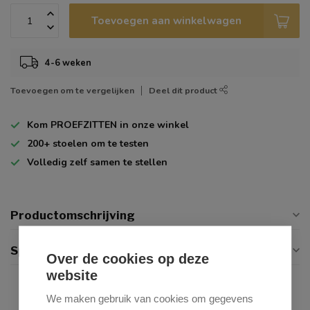
Toevoegen aan winkelwagen
4-6 weken
Toevoegen om te vergelijken
Deel dit product
Kom
PROEFZITTEN
in onze winkel
200+
stoelen om te testen
Volledig zelf
samen te stellen
Productomschrijving
Specificaties
Over de cookies op deze
website
We maken gebruik van cookies om gegevens