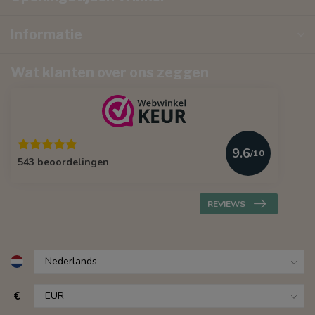
Informatie
Wat klanten over ons zeggen
9.6
/10
543 beoordelingen
REVIEWS
€