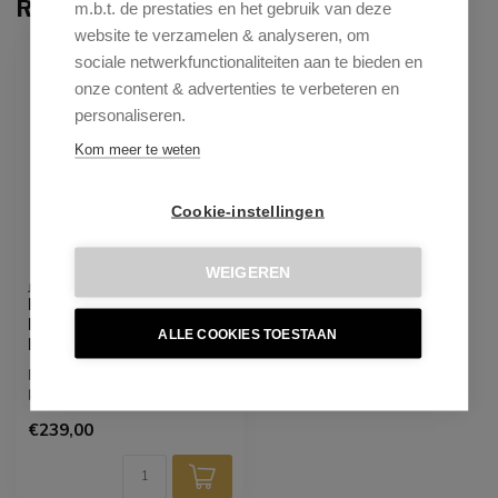
Recent bekeken
m.b.t. de prestaties en het gebruik van deze
website te verzamelen & analyseren, om
sociale netwerkfunctionaliteiten aan te bieden en
onze content & advertenties te verbeteren en
personaliseren.
Kom meer te weten
Cookie-instellingen
WEIGEREN
JESPER HOME
Ikata Honey Harvest
Eetkamerstoel - Cross
ALLE COOKIES TOESTAAN
Black
De Ikata eetkamerstoel
kenmerkt zich door de
zachte stoffering die in de
€239,00
verte i...