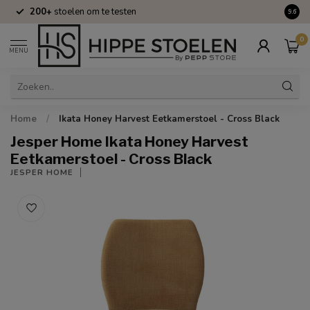
200+
stoelen om te testen
Volle
9.6
0
MENU
Home
/
Ikata Honey Harvest Eetkamerstoel - Cross Black
Jesper Home Ikata Honey Harvest
Eetkamerstoel - Cross Black
JESPER HOME