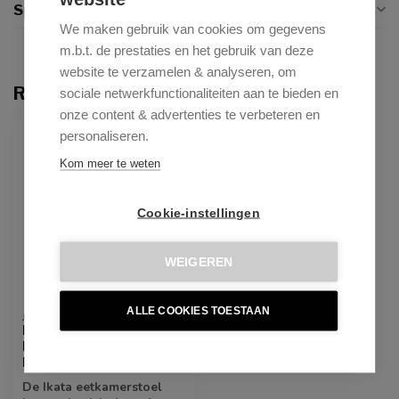
Specificaties
We maken gebruik van cookies om gegevens
m.b.t. de prestaties en het gebruik van deze
website te verzamelen & analyseren, om
Recent bekeken
sociale netwerkfunctionaliteiten aan te bieden en
onze content & advertenties te verbeteren en
personaliseren.
Kom meer te weten
Cookie-instellingen
WEIGEREN
ALLE COOKIES TOESTAAN
JESPER HOME
Ikata Breezy Blue
Eetkamerstoel - Turn
Rose Gold
De Ikata eetkamerstoel