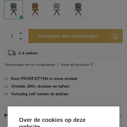
Toevoegen aan winkelwagen
2-4 weken
Toevoegen om te vergelijken
Deel dit product
Kom
PROEFZITTEN
in onze winkel
Ontdek
200+
stoelen en tafels
Volledig zelf
samen te stellen
Productomschrijving
Over de cookies op deze
website