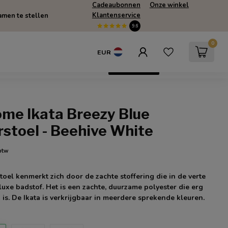
Cadeaubonnen
Onze winkel
Klantenservice
men te stellen
9.6
0
EUR
escherming
SUMMERSALE
Only Online
ome Ikata Breezy Blue
stoel - Beehive White
 btw
toel kenmerkt zich door de zachte stoffering die in de verte
luxe badstof. Het is een zachte, duurzame polyester die erg
 is. De Ikata is verkrijgbaar in meerdere sprekende kleuren.