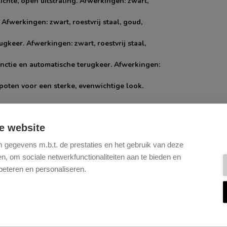
chte, open uitstraling. Afwerkingen: zwart,
Afwerkingen: zwart, roestvrij staal, goud,
gkeer. Afwerkingen: zwart, roestvrij staal,
unctie en automatische terugkeer. Afwerkingen:
 poten voor een sterke, evenwichtige look.
lijk verplaatsbaar en een echte blikvanger.
e website
en Zwart.Alle metalen onderstellen zijn van
e eiken onderstellen zijn van massief hout in
gegevens m.b.t. de prestaties en het gebruik van deze
, om sociale netwerkfunctionaliteiten aan te bieden en
n duurzame, matte afwerking. De eiken
beteren en personaliseren.