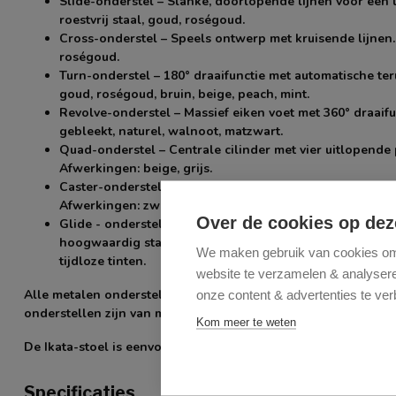
Slide-onderstel
– Slanke, doorlopende lijnen voor een li
roestvrij staal, goud, roségoud.
Cross-onderstel
– Speels ontwerp met kruisende lijnen. 
roségoud.
Turn-onderstel
– 180° draaifunctie met automatische teru
goud, roségoud, bruin, beige, peach, mint.
Revolve-onderstel
– Massief eiken voet met 360° draaif
gebleekt, naturel, walnoot, matzwart.
Quad-onderstel
– Centrale cilinder met vier uitlopende
Afwerkingen: beige, grijs.
Caster-onderstel
– Stevige voet met grote wielen; makke
Afwerkingen: zwart, grijs.
Over de cookies op dez
Glide - onderstel -
kleine wieltjes. Afwerkingen: Beige 
hoogwaardig staal met een duurzame, matte afwerking. D
We maken gebruik van cookies om 
tijdloze tinten.
website te verzamelen & analyseren
Alle metalen onderstellen zijn van hoogwaardig staal met ee
onze content & advertenties te ver
onderstellen zijn van massief hout in tijdloze tinten.
Kom meer te weten
De Ikata-stoel is eenvoudig te monteren.
Specificaties