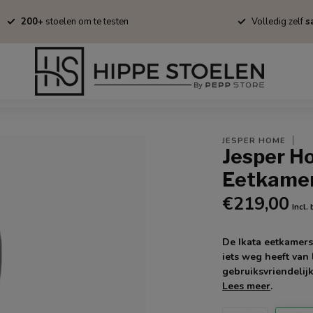
200+
stoelen om te testen
Volledig zelf
sa
Barkrukken
Fauteuils
Tapijten
Stofstalen
Onderhoud/B
JESPER HOME
Jesper H
Eetkamer
€219,00
Incl.
De Ikata eetkamers
iets weg heeft van 
gebruiksvriendelijk
Lees meer
.