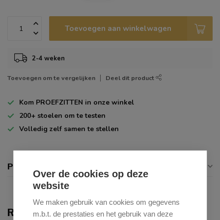
Toevoegen aan winkelwagen
2-4 weken
Toevoegen om te vergelijken
Deel dit product
Kom
PROEFZITTEN
in onze winkel
200+
stoelen om te testen
Volledig zelf
samen te stellen
Productomschrijving
Over de cookies op deze
website
We maken gebruik van cookies om gegevens
Recent bekeken
m.b.t. de prestaties en het gebruik van deze