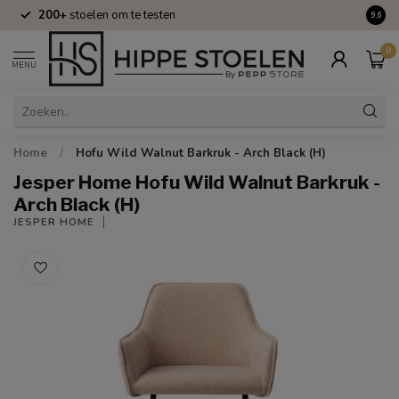
200+
stoelen om te testen
Volle
9.6
0
MENU
Home
/
Hofu Wild Walnut Barkruk - Arch Black (H)
Jesper Home Hofu Wild Walnut Barkruk -
Arch Black (H)
JESPER HOME