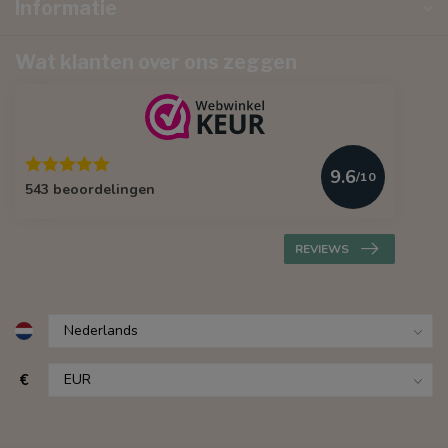
Informatie
Wat klanten over ons zeggen
9.6
/10
543 beoordelingen
REVIEWS
€