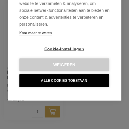
website te verzamelen & analyseren, om
sociale netwerkfunctionaliteiten aan te bieden en
onze content & advertenties te verbeteren en
personaliseren.
Kom meer te weten
Cookie-instellingen
WEIGEREN
JESPER HOME
Hofu Wild Walnut
Barkruk - Arch Black (H)
ALLE COOKIES TOESTAAN
De Hofu barkruk biedt
comfortabele zitruimte en
heeft een rustige
€285,00
uitstraling.