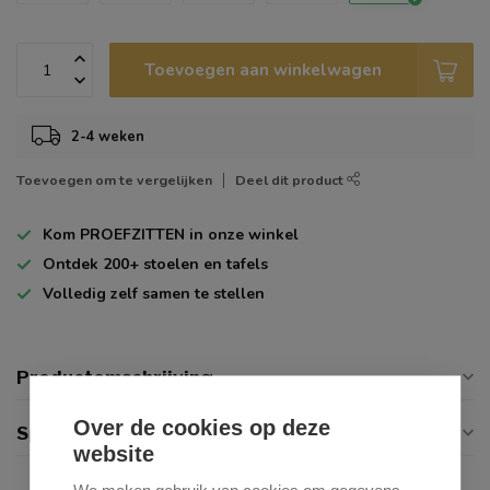
Toevoegen aan winkelwagen
2-4 weken
Toevoegen om te vergelijken
Deel dit product
Kom
PROEFZITTEN
in onze winkel
Ontdek
200+
stoelen en tafels
Volledig zelf
samen te stellen
Productomschrijving
Over de cookies op deze
Specificaties
website