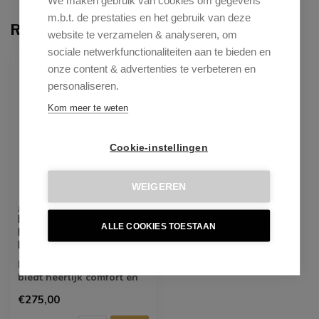
We maken gebruik van cookies om gegevens
m.b.t. de prestaties en het gebruik van deze
Recent bekeken
website te verzamelen & analyseren, om
sociale netwerkfunctionaliteiten aan te bieden en
onze content & advertenties te verbeteren en
personaliseren.
Kom meer te weten
Cookie-instellingen
WEIGEREN
JESPER HOME
Hofu French Toast
ALLE COOKIES TOESTAAN
Eetkamerstoel - Cross
Black
De Hofu eetkamerstoel
biedt heerlijk comfort en
straalt een rustig karakter
€275,00
uit.