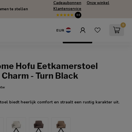
Cadeaubonnen
Onze winkel
Klantenservice
men te stellen
9.6
0
EUR
escherming
SUMMERSALE
Only Online
ome Hofu Eetkamerstoel
 Charm - Turn Black
 btw
el biedt heerlijk comfort en straalt een rustig karakter uit.