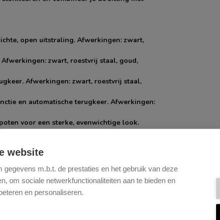
chte, open uitstraling. Afwerkingen: zwart,
Afwerkingen: zwart, roestvrij staal, goud,
gkeer. Afwerkingen: zwart, roestvrij staal,
unctie en automatische terugkeer. Afwerkingen:
 poten voor een sterke, evenwichtige look.
lijk verplaatsbaar en een echte blikvanger.
e website
eige.
gegevens m.b.t. de prestaties en het gebruik van deze
, om sociale netwerkfunctionaliteiten aan te bieden en
n duurzame, matte afwerking. De eiken
beteren en personaliseren.