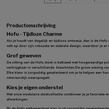
Productomschrijving
Hofu - Tijdloze Charme
Als je houdt van degelijk en tijdloos ontwerp, dan is de Hofu 
valt op door zijn robuuste en stabiele design, waardoor je er 
Grof geweven
De zitting van de Hofu stoel is bekleed met hoogwaardige pol
verkrijgbaar in verschillende kleurtinten.De grove weving voe
Elke kleur is zorgvuldig geselecteerd om je te helpen een ha
interieurstijl weerspiegelt.
Kies je eigen onderstel
Met onze modulaire stoelcollectie combineer je je favoriete m
afwerkingen.
Bij de Hofu eetkamerstoel kies je uit zorgvuldig geselecteerd