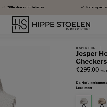
200+
stoelen om te testen
Volledig zelf
sa
Barkrukken
Fauteuils
Tapijten
Stofstalen
Onderhoud/B
JESPER HOME
Jesper H
Checkers
€295,00
Incl.
De Hofu eetkamersto
Lees meer
.