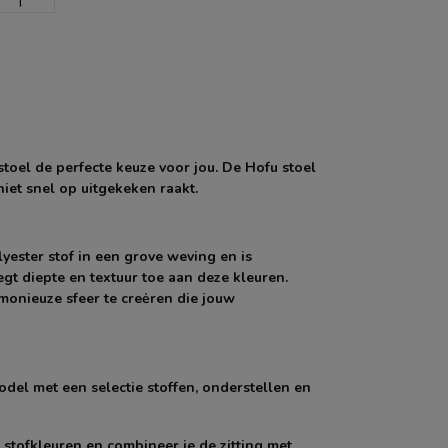
stoel de perfecte keuze voor jou. De Hofu stoel
niet snel op uitgekeken raakt.
yester stof in een grove weving en is
gt diepte en textuur toe aan deze kleuren.
rmonieuze sfeer te creėren die jouw
odel met een selectie stoffen, onderstellen en
e stofkleuren en combineer je de zitting met