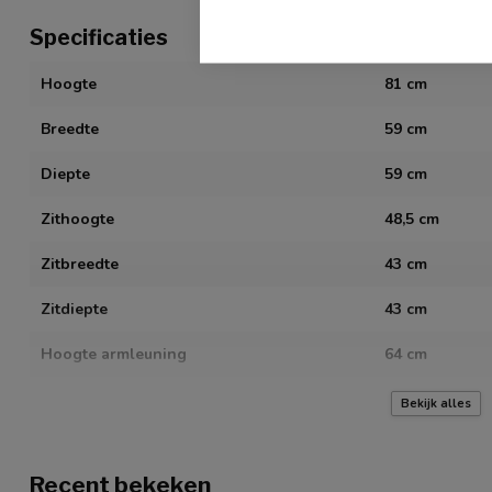
Specificaties
Hoogte
81 cm
Breedte
59 cm
Diepte
59 cm
Zithoogte
48,5 cm
Zitbreedte
43 cm
Zitdiepte
43 cm
Hoogte armleuning
64 cm
Montage vereist
Bekijk alles
Recent bekeken