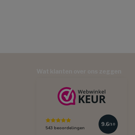
Wat klanten over ons zeggen
9.6
/10
543 beoordelingen