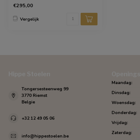
uit.
€295,00
Vergelijk
Hippe Stoelen
Openings
Maandag:
Tongersesteenweg 99
Dinsdag:
3770 Riemst
Belgie
Woensdag:
Donderdag:
+32 12 49 05 06
Vrijdag:
Zaterdag:
info@hippestoelen.be