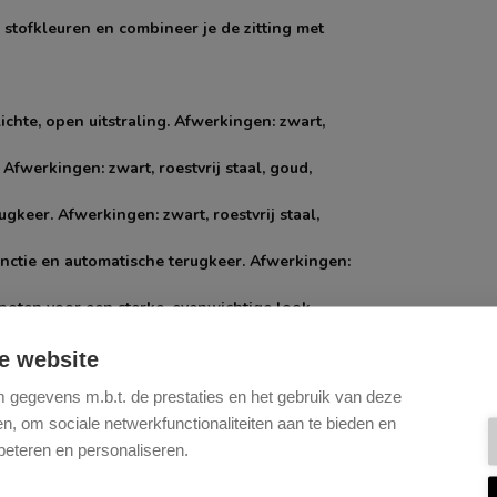
e stofkleuren en combineer je de zitting met
chte, open uitstraling. Afwerkingen: zwart,
Afwerkingen: zwart, roestvrij staal, goud,
gkeer. Afwerkingen: zwart, roestvrij staal,
unctie en automatische terugkeer. Afwerkingen:
 poten voor een sterke, evenwichtige look.
lijk verplaatsbaar en een echte blikvanger.
e website
gegevens m.b.t. de prestaties en het gebruik van deze
eige.
, om sociale netwerkfunctionaliteiten aan te bieden en
n duurzame, matte afwerking. De eiken
beteren en personaliseren.