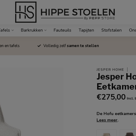
afels
Barkrukken
Fauteuils
Tapijten
Stofstalen
Ond
en en tafels
Volledig zelf
samen te stellen
JESPER HOME
Jesper H
Eetkamer
€275,00
Incl.
De Hofu eetkamersto
Lees meer
.