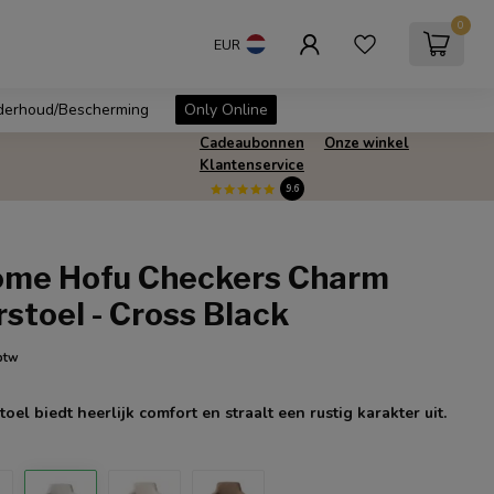
0
EUR
erhoud/Bescherming
Only Online
Cadeaubonnen
Onze winkel
Klantenservice
9.6
ome Hofu Checkers Charm
stoel - Cross Black
 btw
el biedt heerlijk comfort en straalt een rustig karakter uit.