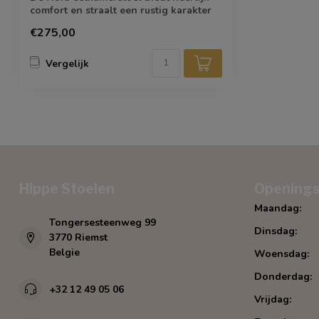
comfort en straalt een rustig karakter
uit.
€275,00
Vergelijk
Hippe Stoelen
Openings
Maandag:
Tongersesteenweg 99
Dinsdag:
3770 Riemst
Belgie
Woensdag:
Donderdag:
+32 12 49 05 06
Vrijdag: