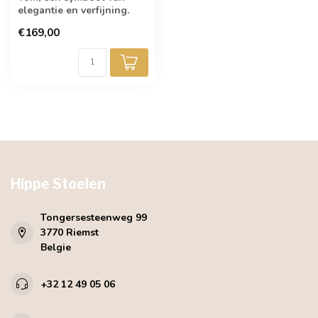
elegantie en verfijning.
Gehuld in een tijdloze
€169,00
velvetstof ...
Hippe Stoelen
Tongersesteenweg 99
3770 Riemst
Belgie
+32 12 49 05 06