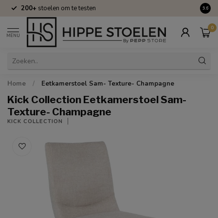
200+
stoelen om te testen
Volle
9.6
0
MENU
Home
/
Eetkamerstoel Sam- Texture- Champagne
Kick Collection Eetkamerstoel Sam-
Texture- Champagne
KICK COLLECTION