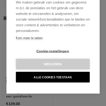
We maken gebruik van cookies om gegevens
m.b.t. de prestaties en het gebruik van deze
website te verzamelen & analyseren, om
Recent bekeken
sociale netwerkfunctionaliteiten aan te bieden en
onze content & advertenties te verbeteren en
ONLY ONLINE
personaliseren.
Kom meer te weten
Cookie-instellingen
WEIGEREN
ALLE COOKIES TOESTAAN
KICK COLLECTION
Eetkamerstoel Sam -
Texture - Champagne
Sam is gestoffeerd met
een gemêleerde
textuurstof en verkrijgbaar
€139,00
in verschillen...