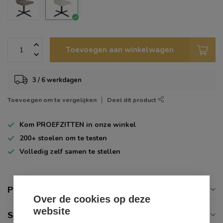
Toevoegen aan winkelwagen
3 / 6 werkdagen
Toevoegen om te vergelijken
Deel dit product
Kom
PROEFZITTEN
in onze winkel
200+
stoelen om te testen
Volledig zelf
samen te stellen
Productomschrijving
Over de cookies op deze
website
Specificaties