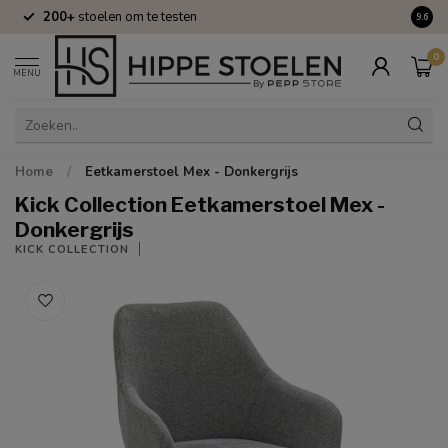
200+
stoelen om te testen
Volle
9.6
0
MENU
Home
/
Eetkamerstoel Mex - Donkergrijs
Kick Collection Eetkamerstoel Mex -
Donkergrijs
KICK COLLECTION