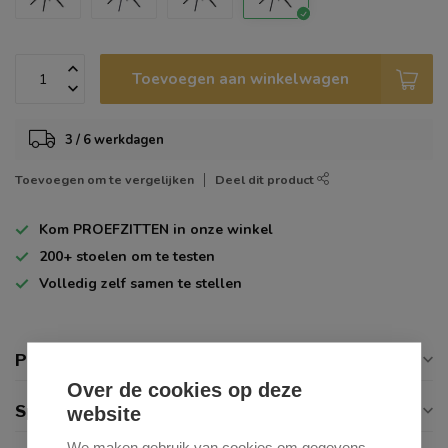
Toevoegen aan winkelwagen
3 / 6 werkdagen
Toevoegen om te vergelijken
Deel dit product
Kom
PROEFZITTEN
in onze winkel
200+
stoelen om te testen
Volledig zelf
samen te stellen
Productomschrijving
Over de cookies op deze
Specificaties
website
We maken gebruik van cookies om gegevens