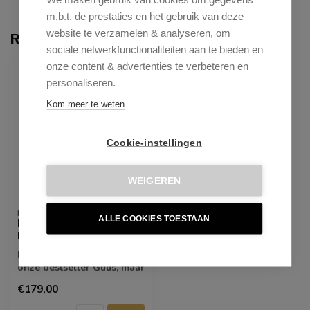
m.b.t. de prestaties en het gebruik van deze
website te verzamelen & analyseren, om
Recent bekeken
sociale netwerkfunctionaliteiten aan te bieden en
onze content & advertenties te verbeteren en
ONLY ONLINE
personaliseren.
Kom meer te weten
Cookie-instellingen
WEIGEREN
KICK COLLECTION
ALLE COOKIES TOESTAAN
Eetkamerstoel Mex -
Donkergrijs
Maak kennis met Mex,
onze bestseller Guus, maar
dan nóg stoerder! Wat
€179,00
Mex echt K...