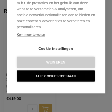
m.b.t. de prestaties en het gebruik van deze
website te verzamelen & analyseren, om
Recent bekeken
sociale netwerkfunctionaliteiten aan te bieden en
onze content & advertenties te verbeteren en
personaliseren.
Kom meer te weten
Cookie-instellingen
WEIGEREN
Eetkamerstoel Mari -
ALLE COOKIES TOESTAAN
Sneak Linnen
De eetkamerstoel Mari
combineert stijl en comfort
in een elegant ontwerp.
€419,00
Perfec...