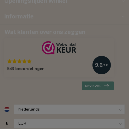
Openingstijden Winkel
Informatie
Wat klanten over ons zeggen
9.6
/10
543 beoordelingen
REVIEWS
€