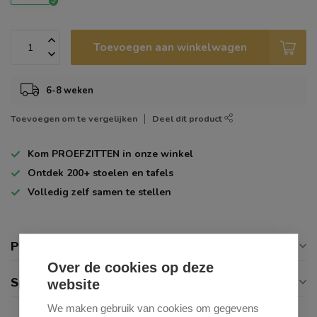
Toevoegen aan winkelwagen
6-8 weken
Toevoegen om te vergelijken
Deel dit product
Kom
PROEFZITTEN
in onze winkel
Ontdek
200+
stoelen en tafels
Volledig zelf
samen te stellen
Productomschrijving
Over de cookies op deze
Specificaties
website
We maken gebruik van cookies om gegevens