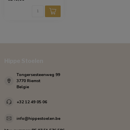
de...
Hippe Stoelen
Tongersesteenweg 99
3770 Riemst
Belgie
+32 12 49 05 06
info@hippestoelen.be