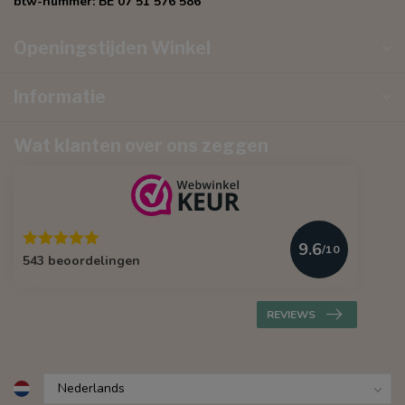
btw-nummer:
BE 07 51 576 586
Openingstijden Winkel
Informatie
Wat klanten over ons zeggen
9.6
/10
543 beoordelingen
REVIEWS