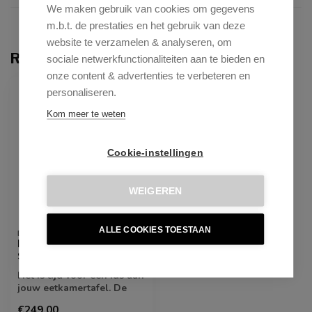
We maken gebruik van cookies om gegevens
m.b.t. de prestaties en het gebruik van deze
website te verzamelen & analyseren, om
Recent bekeken
sociale netwerkfunctionaliteiten aan te bieden en
onze content & advertenties te verbeteren en
personaliseren.
Kom meer te weten
Cookie-instellingen
WEIGEREN
ALLE COOKIES TOESTAAN
DYYK
Eetkamerstoel Ids Turn
Sand - Cosmo | Nude
Het is tijd voor een Ids aan
jouw eetkamertafel. De
aluminium draaivoet maakt
€249,00