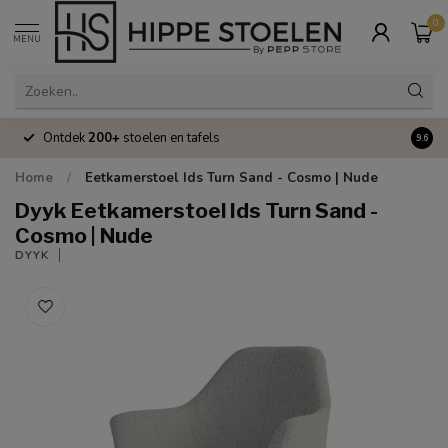
0
MENU
Ontdek
200+
stoelen en tafels
Volle
9.6
Home
/
Eetkamerstoel Ids Turn Sand - Cosmo | Nude
Dyyk Eetkamerstoel Ids Turn Sand -
Cosmo | Nude
DYYK