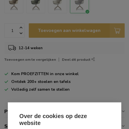
Toevoegen aan winkelwagen
12-14 weken
Toevoegen om te vergelijken
Deel dit product
Kom
PROEFZITTEN
in onze winkel
Ontdek
200+
stoelen en tafels
Volledig zelf
samen te stellen
Productomschrijving
Over de cookies op deze
website
Specificaties