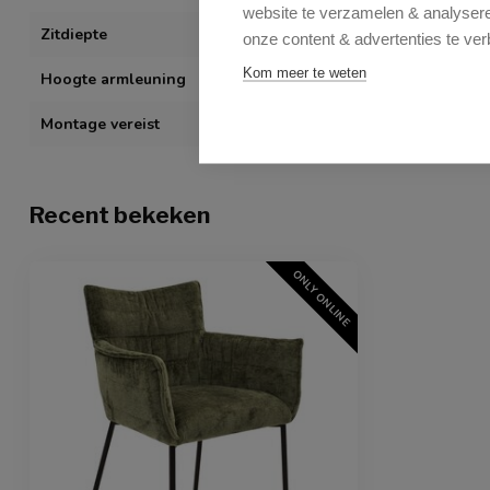
website te verzamelen & analyseren
Zitdiepte
- cm
onze content & advertenties te ver
Kom meer te weten
Hoogte armleuning
66 cm
Montage vereist
Gemakkelijk z
Recent bekeken
ONLY ONLINE