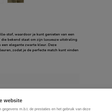
e-stof, waardoor je kunt genieten van een
 die bekend staat om zijn luxueuze uitstraling
n een elegante zwarte kleur. Deze
kleuren, zodat je de perfecte match kunt vinden
e website
gegevens m.b.t. de prestaties en het gebruik van deze