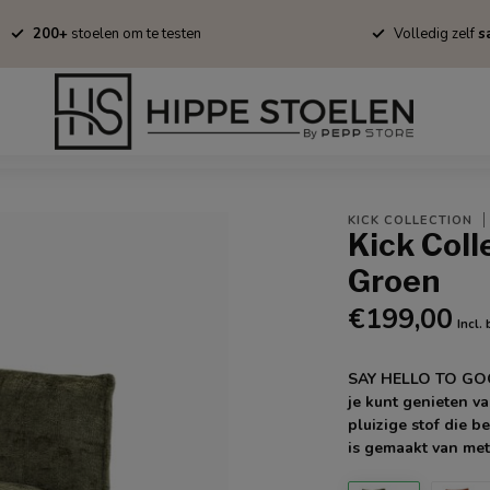
200+
stoelen om te testen
Volledig zelf
sa
Barkrukken
Fauteuils
Tapijten
Stofstalen
Onderhoud/B
KICK COLLECTION
Kick Col
Groen
€199,00
Incl.
SAY HELLO TO GOOS
je kunt genieten v
pluizige stof die b
is gemaakt van me