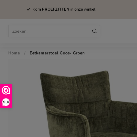
Kom
PROEFZITTEN
in onze winkel
Home
Bestsellers
Stoelen
Tafels
Home
/
Eetkamerstoel Goos- Groen
9,6