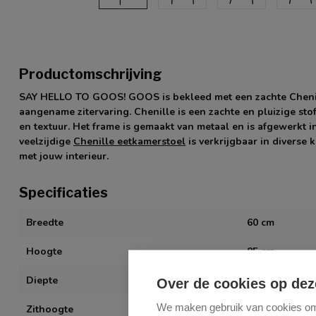
Productomschrijving
SAY HELLO TO GOOS! GOOS is bekleed met een zachte Chenill
aangename zitervaring. Chenille is een zachte en pluizige stof
en textuur. Het frame is gemaakt van metaal en is afgewerkt i
veelzijdige
Chenille eetkamerstoel
is verkrijgbaar in diverse 
met jouw interieur.
Specificaties
Breedte
60 cm
Hoogte
85 cm
Diepte
58 cm
Over de cookies op dez
We maken gebruik van cookies om 
Zithoogte
- cm