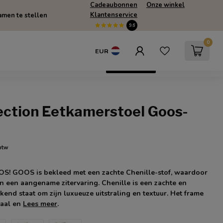
Cadeaubonnen
Onze winkel
Klantenservice
men te stellen
9.6
0
EUR
escherming
SUMMERSALE
Only Online
lection Eetkamerstoel Goos-
 btw
! GOOS is bekleed met een zachte Chenille-stof, waardoor
an een aangename zitervaring. Chenille is een zachte en
ekend staat om zijn luxueuze uitstraling en textuur. Het frame
taal en
Lees meer
.