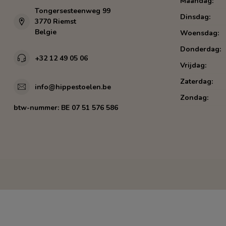
Maandag:
Tongersesteenweg 99
Dinsdag:
3770 Riemst
Belgie
Woensdag:
Donderdag:
+32 12 49 05 06
Vrijdag:
Zaterdag:
info@hippestoelen.be
Zondag:
btw-nummer:
BE 07 51 576 586