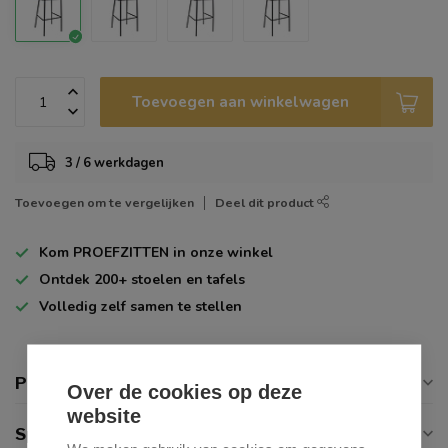
Toevoegen aan winkelwagen
3 / 6 werkdagen
Toevoegen om te vergelijken
Deel dit product
Kom
PROEFZITTEN
in onze winkel
Ontdek
200+
stoelen en tafels
Volledig zelf
samen te stellen
Productomschrijving
Over de cookies op deze
website
Specificaties