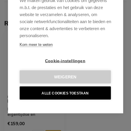
We maken gebruik van cookies om gegevens
m.b.t. de prestaties en het gebruik van deze
website te verzamelen & analyseren, om
sociale netwerkfunctionaliteiten aan te bieden en
Recent bekeken
onze content & advertenties te verbeteren en
ONLY ONLINE
personaliseren.
Kom meer te weten
Cookie-instellingen
WEIGEREN
ALLE COOKIES TOESTAAN
KICK COLLECTION
Barkruk Bo - Taupe
Barkruk Bo is een
eigentijdse en
comfortabele keuze voor
€159,00
elke bar of keukeneilan...