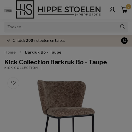
0
MENU
Ontdek
200+
stoelen en tafels
Volle
9.6
Home
/
Barkruk Bo - Taupe
Kick Collection Barkruk Bo - Taupe
KICK COLLECTION