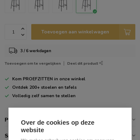
Toevoegen aan winkelwagen
3 / 6 werkdagen
Toevoegen om te vergelijken
Deel dit product
Kom
PROEFZITTEN
in onze winkel
Ontdek
200+
stoelen en tafels
Volledig zelf
samen te stellen
Productomschrijving
Over de cookies op deze
website
Specificaties