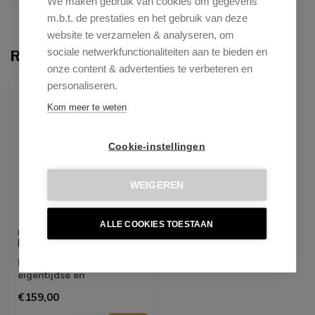
We maken gebruik van cookies om gegevens
m.b.t. de prestaties en het gebruik van deze
website te verzamelen & analyseren, om
sociale netwerkfunctionaliteiten aan te bieden en
Recent bekeken
onze content & advertenties te verbeteren en
ONLY ONLINE
personaliseren.
Kom meer te weten
Cookie-instellingen
WEIGEREN
ALLE COOKIES TOESTAAN
KICK COLLECTION
Barkruk Bo -Donkergrijs
Barkruk Bo is een
eigentijdse en
comfortabele keuze voor
€159,00
elke bar of keukeneilan...