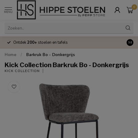
0
MENU
Ontdek
200+
stoelen en tafels
Volle
9.6
Home
/
Barkruk Bo - Donkergrijs
Kick Collection Barkruk Bo - Donkergrijs
KICK COLLECTION