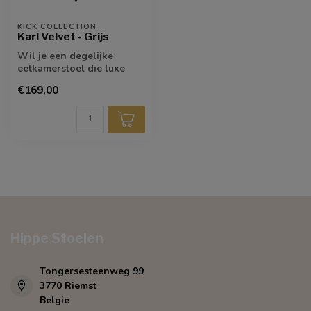
KICK COLLECTION
Karl Velvet - Grijs
Wil je een degelijke
eetkamerstoel die luxe
uitstraalt en die hierbij
€169,00
nog een ze...
Hippe Stoelen
Tongersesteenweg 99
3770 Riemst
Belgie