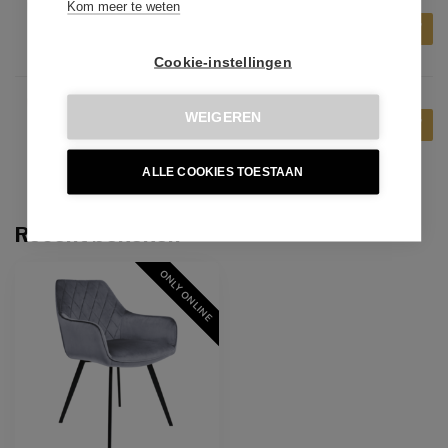
Kom meer te weten
KICK COLLECTION
€169,00
Kick Collection Karl Velvet -
Champagne
Cookie-instellingen
KICK COLLECTION
WEIGEREN
€169,00
Kick Collection Karl Velvet -
Roze
ALLE COOKIES TOESTAAN
Recent bekeken
ONLY ONLINE