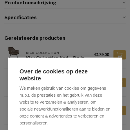
Productomschrijving
Specificaties
Gerelateerde producten
KICK COLLECTION
€179,00
Kick Collection Karl - Bruin
Over de cookies op deze
website
KICK COLLECTION
€179,00
Kick Collection Karl - Cognac
We maken gebruik van cookies om gegevens
m.b.t. de prestaties en het gebruik van deze
website te verzamelen & analyseren, om
KICK COLLECTION
sociale netwerkfunctionaliteiten aan te bieden en
€179,00
Kick Collection Karl - Grijs-
Beige
onze content & advertenties te verbeteren en
personaliseren.