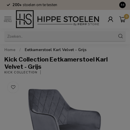
200+
stoelen om te testen
Volle
9.6
0
MENU
Home
/
Eetkamerstoel Karl Velvet - Grijs
Kick Collection Eetkamerstoel Karl
Velvet - Grijs
KICK COLLECTION