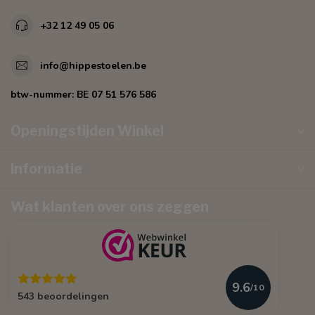
+32 12 49 05 06
info@hippestoelen.be
btw-nummer:
BE 07 51 576 586
Openingstijden Winkel
Informatie
Wat klanten over ons zeggen
9.6
/10
543 beoordelingen